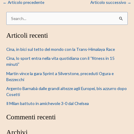
←
Articolo precedente
Articolo successivo
→
C
e
Articoli recenti
r
c
Cina, in bici sul tetto del mondo con la Trans-Himalaya Race
a
Cina, lo sport entra nella vita quotidiana con il “fitness in 15
:
minuti”
Martin vince la gara Sprint a Silverstone, preceduti Ogura e
Bezzecchi
Argento Barnabà dalle grandi altezze agli Europei, bis azzurro dopo
Cosetti
Il Milan battuto in amichevole 3-0 dal Chelsea
Commenti recenti
Archivi