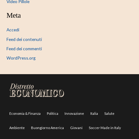
Video Pillole
Meta
Accedi
Feed dei contenuti
Feed dei commenti
WordPress.org
Economia & Finanza
Politica
Innovazione
Italia
Salute
Ambiente
Buongiorno America
Giovani
Soccer Made in Italy