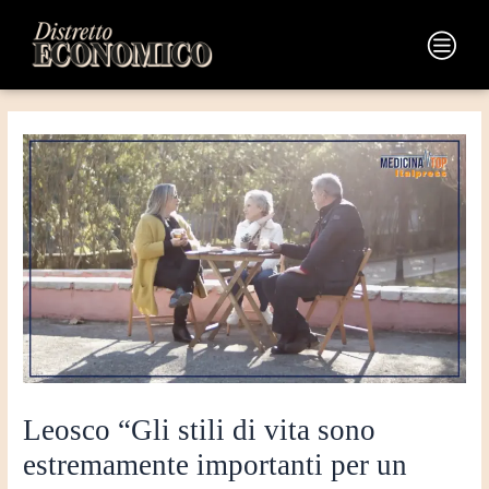
Vai
Navigazione
al
articoli
Main
contenuto
Menu
Leosco “Gli stili di vita sono
estremamente importanti per un