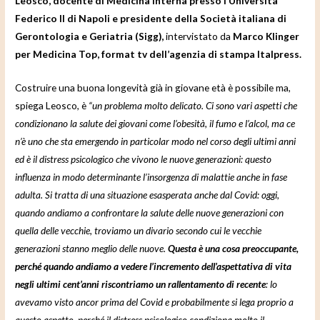
Leosco, docente di Medicina interna presso l’Università
Federico II di Napoli e presidente della Società italiana di
Gerontologia e Geriatria (Sigg),
intervistato da
Marco Klinger
per Medicina Top, format tv dell’agenzia di stampa Italpress.
Costruire una buona longevità già in giovane età è possibile ma,
spiega Leosco, è
“un problema molto delicato. Ci sono vari aspetti che
condizionano la salute dei giovani come l’obesità, il fumo e l’alcol, ma ce
n’è uno che sta emergendo in particolar modo nel corso degli ultimi anni
ed è il distress psicologico che vivono le nuove generazioni: questo
influenza in modo determinante l’insorgenza di malattie anche in fase
adulta. Si tratta di una situazione esasperata anche dal Covid: oggi,
quando andiamo a confrontare la salute delle nuove generazioni con
quella delle vecchie, troviamo un divario secondo cui le vecchie
generazioni stanno meglio delle nuove.
Questa è una cosa preoccupante,
perché quando andiamo a vedere l’incremento dell’aspettativa di vita
negli ultimi cent’anni riscontriamo un rallentamento di recente
: lo
avevamo visto ancor prima del Covid e probabilmente si lega proprio a
questo aspetto, perché il distress psicologico condiziona molto il