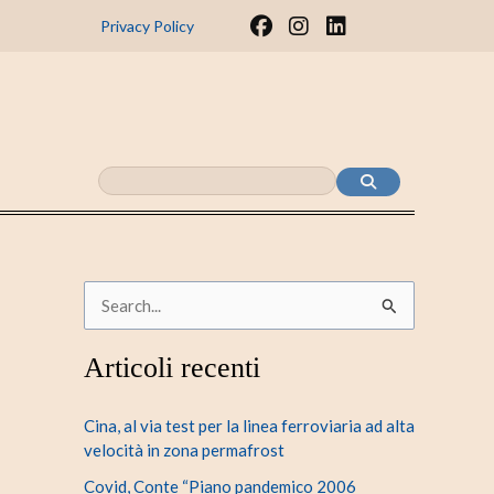
F
I
L
Privacy Policy
a
n
i
c
s
n
e
t
k
b
a
e
o
g
d
o
r
i
k
a
n
m
C
e
Articoli recenti
r
c
Cina, al via test per la linea ferroviaria ad alta
a
velocità in zona permafrost
:
Covid, Conte “Piano pandemico 2006