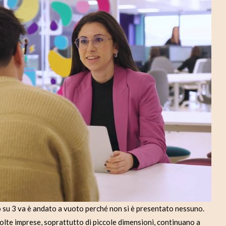
d
e
o
u 3 va è andato a vuoto perché non si è presentato nessuno.
molte imprese, soprattutto di piccole dimensioni, continuano a