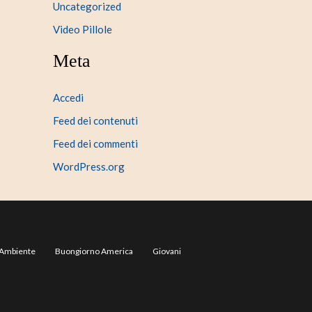
Uncategorized
Video Pillole
Meta
Accedi
Feed dei contenuti
Feed dei commenti
WordPress.org
Ambiente
Buongiorno America
Giovani