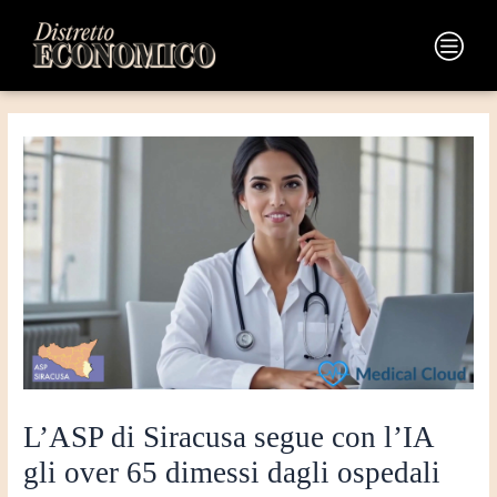
Vai
Navigazione
al
articoli
Main
contenuto
Menu
L’ASP di Siracusa segue con l’IA
gli over 65 dimessi dagli ospedali