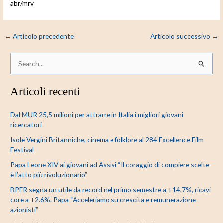
abr/mrv
←
Articolo precedente
Articolo successivo
→
C
e
Articoli recenti
r
c
Dal MUR 25,5 milioni per attrarre in Italia i migliori giovani
a
ricercatori
:
Isole Vergini Britanniche, cinema e folklore al 284 Excellence Film
Festival
Papa Leone XIV ai giovani ad Assisi “Il coraggio di compiere scelte
è l’atto più rivoluzionario”
BPER segna un utile da record nel primo semestre a +14,7%, ricavi
core a +2.6%. Papa “Acceleriamo su crescita e remunerazione
azionisti”