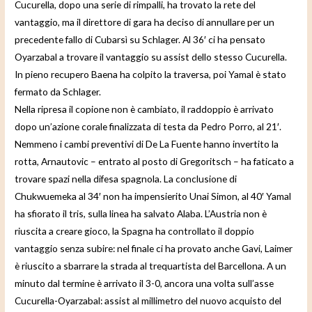
Cucurella, dopo una serie di rimpalli, ha trovato la rete del
vantaggio, ma il direttore di gara ha deciso di annullare per un
precedente fallo di Cubarsì su Schlager. Al 36′ ci ha pensato
Oyarzabal a trovare il vantaggio su assist dello stesso Cucurella.
In pieno recupero Baena ha colpito la traversa, poi Yamal è stato
fermato da Schlager.
Nella ripresa il copione non è cambiato, il raddoppio è arrivato
dopo un’azione corale finalizzata di testa da Pedro Porro, al 21′.
Nemmeno i cambi preventivi di De La Fuente hanno invertito la
rotta, Arnautovic – entrato al posto di Gregoritsch – ha faticato a
trovare spazi nella difesa spagnola. La conclusione di
Chukwuemeka al 34′ non ha impensierito Unai Simon, al 40′ Yamal
ha sfiorato il tris, sulla linea ha salvato Alaba. L’Austria non è
riuscita a creare gioco, la Spagna ha controllato il doppio
vantaggio senza subire: nel finale ci ha provato anche Gavi, Laimer
è riuscito a sbarrare la strada al trequartista del Barcellona. A un
minuto dal termine è arrivato il 3-0, ancora una volta sull’asse
Cucurella-Oyarzabal: assist al millimetro del nuovo acquisto del