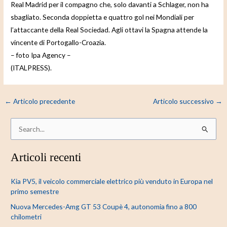
Real Madrid per il compagno che, solo davanti a Schlager, non ha
sbagliato. Seconda doppietta e quattro gol nei Mondiali per
l’attaccante della Real Sociedad. Agli ottavi la Spagna attende la
vincente di Portogallo-Croazia.
– foto Ipa Agency –
(ITALPRESS).
←
Articolo precedente
Articolo successivo
→
C
e
Articoli recenti
r
c
Kia PV5, il veicolo commerciale elettrico più venduto in Europa nel
a
primo semestre
:
Nuova Mercedes-Amg GT 53 Coupè 4, autonomia fino a 800
chilometri