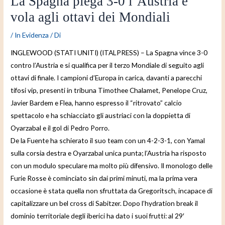
La Spagna piega 3-0 l’Austria e
vola agli ottavi dei Mondiali
/
In Evidenza
/ Di
INGLEWOOD (STATI UNITI) (ITALPRESS) – La Spagna vince 3-0
contro l’Austria e si qualifica per il terzo Mondiale di seguito agli
ottavi di finale. I campioni d’Europa in carica, davanti a parecchi
tifosi vip, presenti in tribuna Timothee Chalamet, Penelope Cruz,
Javier Bardem e Flea, hanno espresso il “ritrovato” calcio
spettacolo e ha schiacciato gli austriaci con la doppietta di
Oyarzabal e il gol di Pedro Porro.
De la Fuente ha schierato il suo team con un 4-2-3-1, con Yamal
sulla corsia destra e Oyarzabal unica punta; l’Austria ha risposto
con un modulo speculare ma molto più difensivo. Il monologo delle
Furie Rosse è cominciato sin dai primi minuti, ma la prima vera
occasione è stata quella non sfruttata da Gregoritsch, incapace di
capitalizzare un bel cross di Sabitzer. Dopo l’hydration break il
dominio territoriale degli iberici ha dato i suoi frutti: al 29′