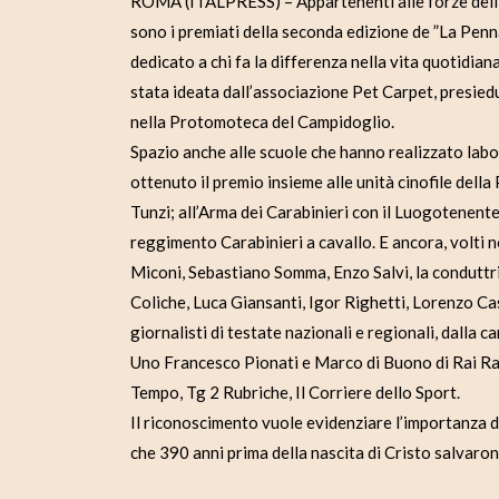
ROMA (ITALPRESS) – Appartenenti alle forze dell’or
sono i premiati della seconda edizione de ”La Penn
dedicato a chi fa la differenza nella vita quotidiana,
stata ideata dall’associazione Pet Carpet, presied
nella Protomoteca del Campidoglio.
Spazio anche alle scuole che hanno realizzato labor
ottenuto il premio insieme alle unità cinofile della
Tunzi; all’Arma dei Carabinieri con il Luogotenent
reggimento Carabinieri a cavallo. E ancora, volti 
Miconi, Sebastiano Somma, Enzo Salvi, la conduttr
Coliche, Luca Giansanti, Igor Righetti, Lorenzo Ca
giornalisti di testate nazionali e regionali, dalla car
Uno Francesco Pionati e Marco di Buono di Rai Radi
Tempo, Tg 2 Rubriche, Il Corriere dello Sport.
Il riconoscimento vuole evidenziare l’importanza de
che 390 anni prima della nascita di Cristo salvaron