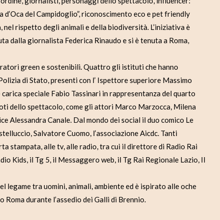
dine, giornalisti, personaggi dello spettacolo, influencer:
a d’Oca del Campidoglio”, riconoscimento eco e pet friendly
 nel rispetto degli animali e della biodiversità. L’iniziativa è
uta dalla giornalista Federica Rinaudo e si è tenuta a Roma,
atori green e sostenibili. Quattro gli istituti che hanno
 Polizia di Stato, presenti con l’ Ispettore superiore Massimo
e carica speciale Fabio Tassinari in rappresentanza del quarto
noti dello spettacolo, come gli attori Marco Marzocca, Milena
ice Alessandra Canale. Dal mondo dei social il duo comico Le
stelluccio, Salvatore Cuomo, l’associazione Aicdc. Tanti
ta stampata, alle tv, alle radio, tra cui il direttore di Radio Rai
o Kids, il Tg 5, il Messaggero web, il Tg Rai Regionale Lazio, Il
l legame tra uomini, animali, ambiente ed è ispirato alle oche
o Roma durante l’assedio dei Galli di Brennio.