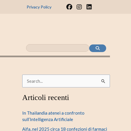
F
I
L
Privacy Policy
a
n
i
c
s
n
e
t
k
b
a
e
o
g
d
o
r
i
k
a
n
m
C
e
Articoli recenti
r
c
In Thailandia atenei a confronto
a
sull’Intelligenza Artificiale
:
Aifa, nel 2025 circa 18 confezioni di farmaci