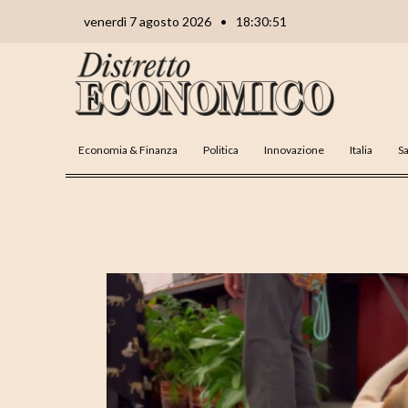
Vai
Navigazione
venerdì 7 agosto 2026
•
18:30:52
al
articoli
contenuto
Economia & Finanza
Politica
Innovazione
Italia
Sa