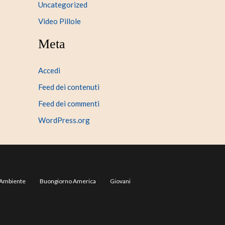
Uncategorized
Video Pillole
Meta
Accedi
Feed dei contenuti
Feed dei commenti
WordPress.org
Ambiente
Buongiorno America
Giovani