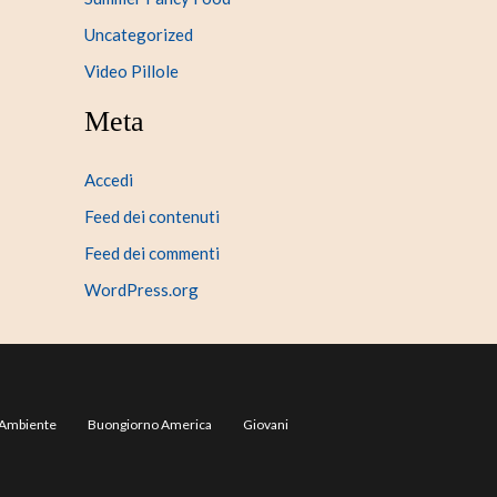
Uncategorized
Video Pillole
Meta
Accedi
Feed dei contenuti
Feed dei commenti
WordPress.org
Ambiente
Buongiorno America
Giovani