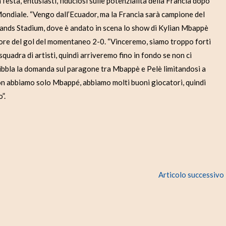
ta, entusiasti, fiduciosi sulle potenzialità della Francia dopo
l Mondiale. “Vengo dall’Ecuador, ma la Francia sarà campione del
lands Stadium, dove è andato in scena lo show di Kylian Mbappè
utore del gol del momentaneo 2-0. “Vinceremo, siamo troppo forti
uadra di artisti, quindi arriveremo fino in fondo se non ci
ribbla la domanda sul paragone tra Mbappè e Pelè limitandosi a
“Non abbiamo solo Mbappé, abbiamo molti buoni giocatori, quindi
”.
Articolo successivo