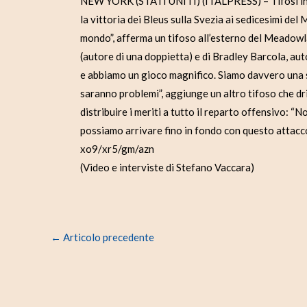
NEW YORK (STATI UNITI) (ITALPRESS) – Tifosi in fes
la vittoria dei Bleus sulla Svezia ai sedicesimi de
mondo”, afferma un tifoso all’esterno del Meadow
(autore di una doppietta) e di Bradley Barcola, a
e abbiamo un gioco magnifico. Siamo davvero una sq
saranno problemi”, aggiunge un altro tifoso che d
distribuire i meriti a tutto il reparto offensivo: 
possiamo arrivare fino in fondo con questo attacco
xo9/xr5/gm/azn
(Video e interviste di Stefano Vaccara)
←
Articolo precedente