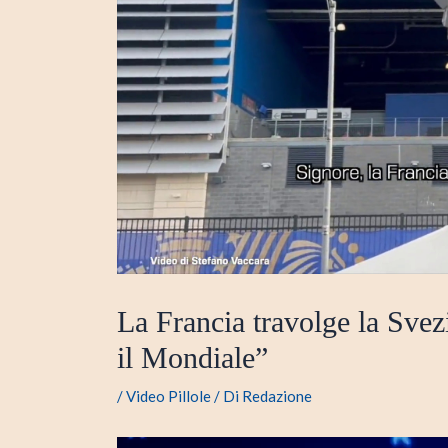
La Francia travolge la Svezi
il Mondiale”
/
Video Pillole
/ Di
Redazione