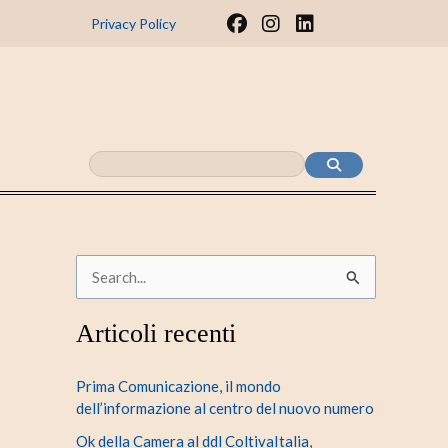
F
I
L
Privacy Policy
a
n
i
c
s
n
e
t
k
b
a
e
o
g
d
o
r
i
k
a
n
m
C
e
Articoli recenti
r
c
Prima Comunicazione, il mondo
a
dell’informazione al centro del nuovo numero
:
Ok della Camera al ddl ColtivaItalia,