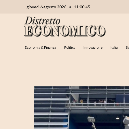
Vai
Navigazione
giovedì 6 agosto 2026
•
11:00:47
al
articoli
contenuto
Economia & Finanza
Politica
Innovazione
Italia
Sa