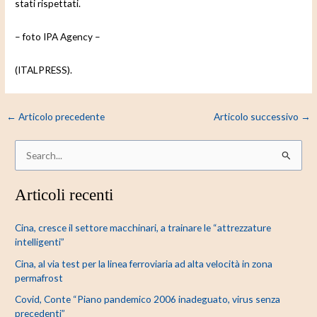
stati rispettati.
– foto IPA Agency –
(ITALPRESS).
←
Articolo precedente
Articolo successivo
→
C
e
Articoli recenti
r
c
Cina, cresce il settore macchinari, a trainare le “attrezzature
a
intelligenti”
:
Cina, al via test per la linea ferroviaria ad alta velocità in zona
permafrost
Covid, Conte “Piano pandemico 2006 inadeguato, virus senza
precedenti”