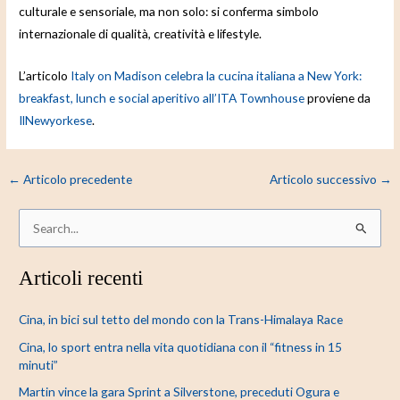
culturale e sensoriale, ma non solo: si conferma simbolo
internazionale di qualità, creatività e lifestyle.
L’articolo
Italy on Madison celebra la cucina italiana a New York:
breakfast, lunch e social aperitivo all’ITA Townhouse
proviene da
IlNewyorkese
.
←
Articolo precedente
Articolo successivo
→
C
e
Articoli recenti
r
c
Cina, in bici sul tetto del mondo con la Trans-Himalaya Race
a
Cina, lo sport entra nella vita quotidiana con il “fitness in 15
:
minuti”
Martin vince la gara Sprint a Silverstone, preceduti Ogura e