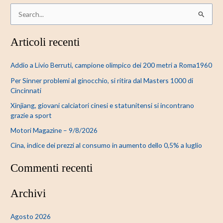
C
e
Articoli recenti
r
c
Addio a Livio Berruti, campione olimpico dei 200 metri a Roma1960
a
Per Sinner problemi al ginocchio, si ritira dal Masters 1000 di
:
Cincinnati
Xinjiang, giovani calciatori cinesi e statunitensi si incontrano
grazie a sport
Motori Magazine – 9/8/2026
Cina, indice dei prezzi al consumo in aumento dello 0,5% a luglio
Commenti recenti
Archivi
Agosto 2026