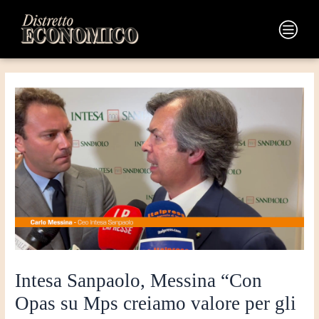
Vai
Navigazione
al
articoli
Main
contenuto
Menu
Intesa Sanpaolo, Messina “Con
Opas su Mps creiamo valore per gli