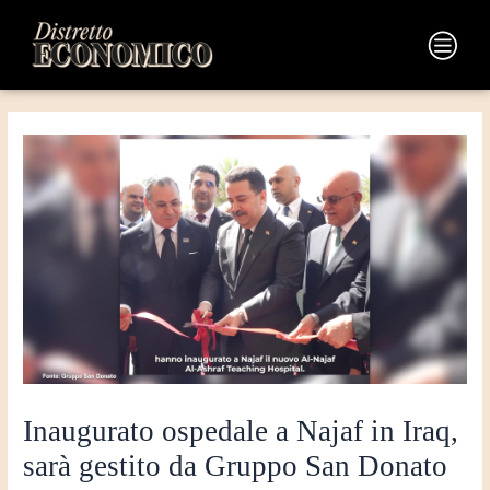
Vai
Navigazione
al
articoli
Main
contenuto
Menu
Inaugurato ospedale a Najaf in Iraq,
sarà gestito da Gruppo San Donato