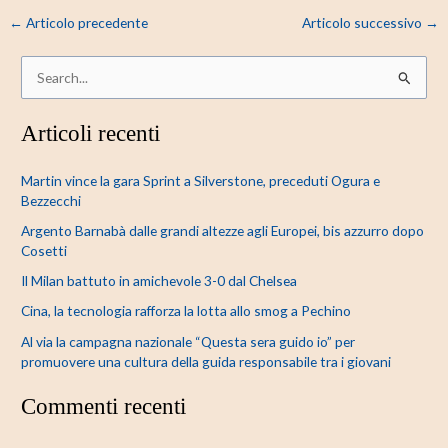
←
Articolo precedente
Articolo successivo
→
C
e
Articoli recenti
r
c
Martin vince la gara Sprint a Silverstone, preceduti Ogura e
a
Bezzecchi
:
Argento Barnabà dalle grandi altezze agli Europei, bis azzurro dopo
Cosetti
Il Milan battuto in amichevole 3-0 dal Chelsea
Cina, la tecnologia rafforza la lotta allo smog a Pechino
Al via la campagna nazionale “Questa sera guido io” per
promuovere una cultura della guida responsabile tra i giovani
Commenti recenti