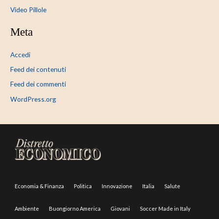
Video Pillole
Meta
Accedi
Feed dei contenuti
Feed dei commenti
WordPress.org
Economia & Finanza
Politica
Innovazione
Italia
Salute
Ambiente
Buongiorno America
Giovani
Soccer Made in Italy