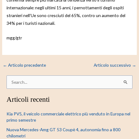
internazionale: negli ultimi 15 anni, i pernottamenti degli ospiti
stranieri nell’Ue sono cresciuti del 65%, contro un aumento del
34% per i turisti nazionali.
mgg/gtr
←
Articolo precedente
Articolo successivo
→
C
e
Articoli recenti
r
c
Kia PV5, il veicolo commerciale elettrico più venduto in Europa nel
a
primo semestre
:
Nuova Mercedes-Amg GT 53 Coupè 4, autonomia fino a 800
chilometri