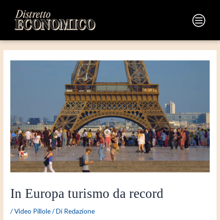
Vai
Navigazione
al
articoli
Main
contenuto
Menu
In Europa turismo da record
/
Video Pillole
/ Di
Redazione