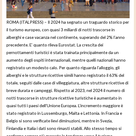
e
o
ROMA (ITALPRESS) – Il 2024 ha segnato un traguardo storico per
il turismo europeo, con quasi 3 miliardi di notti trascorse in
alberghi e case vacanza nel continente, superando del 2% l’anno
precedente. E’ quanto rileva Eurostat. La crescita dei
pernottamenti turistici è stata trainata principalmente da un
aumento degli ospiti internazionali, mentre quelli nazionali hanno
registrato un modesto calo. Per quanto riguarda l’alloggio, gli
alberghi e le strutture ricettive simili hanno registrato il 63% del
totale, seguiti dalle case di villeggiatura, altre strutture ricettive di
breve durata e campeggi. Rispetto al 2023, nel 2024 il numero di
notti trascorse in strutture ricettive turistiche è aumentato in
quasi tutti i paesi dell’Unione Europea. L’incremento maggiore è
stato registrato in Lussemburgo, Malta e Lettonia. In Francia e
Belgio si sono verificate lievi diminuzioni, mentre in Svezia,
Finlandia e Italia i dati sono rimasti stabili. Allo stesso tempo si
conferma sempre più marcata la tendenza verso il turismo