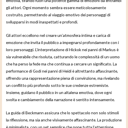
emotiva, tirando fuori una potente gamma di emozioni da entrambi
gli attori. Ogni momento sembra essere meticolosamente
costruito, permettendo al viaggio emotivo dei personaggi di
svilupparsi in modi inaspettati e profondi.
Gli attori eccellono nel creare un’atmosfera intima e carica di
emozione che invita il pubblico a impegnarsi profondamente con i
loro personaggi. L’interpretazione di Hickok nei panni di Markus è
sia vulnerabile che risoluta, catturando le complessità di un uomo
che ha perso la fede ma che continua a cercare un significato. La
performance di Godi nei panni di Heidi è altrettanto affascinante,
offrendo una rappresentazione piena di convinzione, ma rivelando
un conflitto più profondo sotto le sue credenze estremiste.
Insieme, guidano il pubblico in un altalena emotiva, dove ogni
svolta e cambiamento della narrazione è sentito intensamente.
La guida di Beckmann assicura che lo spettacolo non solo stimoli
la riflessione, ma sia anche visivamente affascinante. La produzione
è minimalista, con un set semplice che pone tutta l’attenzione