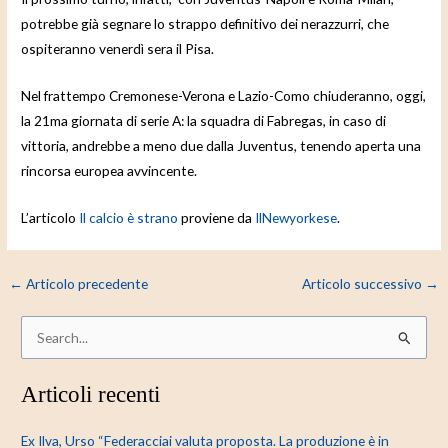
potrebbe già segnare lo strappo definitivo dei nerazzurri, che
ospiteranno venerdì sera il Pisa.
Nel frattempo Cremonese-Verona e Lazio-Como chiuderanno, oggi,
la 21ma giornata di serie A: la squadra di Fabregas, in caso di
vittoria, andrebbe a meno due dalla Juventus, tenendo aperta una
rincorsa europea avvincente.
L’articolo
Il calcio è strano
proviene da
IlNewyorkese
.
←
Articolo precedente
Articolo successivo
→
C
e
Articoli recenti
r
c
Ex Ilva, Urso “Federacciai valuta proposta. La produzione è in