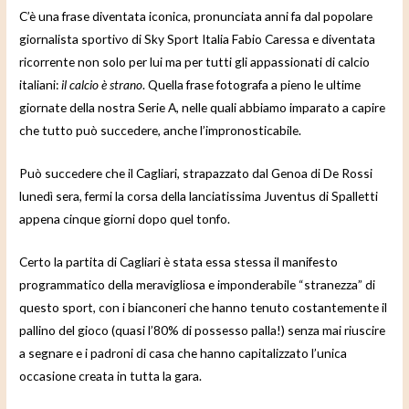
C’è una frase diventata iconica, pronunciata anni fa dal popolare
giornalista sportivo di Sky Sport Italia Fabio Caressa e diventata
ricorrente non solo per lui ma per tutti gli appassionati di calcio
italiani:
il calcio è strano
. Quella frase fotografa a pieno le ultime
giornate della nostra Serie A, nelle quali abbiamo imparato a capire
che tutto può succedere, anche l’impronosticabile.
Può succedere che il Cagliari, strapazzato dal Genoa di De Rossi
lunedì sera, fermi la corsa della lanciatissima Juventus di Spalletti
appena cinque giorni dopo quel tonfo.
Certo la partita di Cagliari è stata essa stessa il manifesto
programmatico della meravigliosa e imponderabile “stranezza” di
questo sport, con i bianconeri che hanno tenuto costantemente il
pallino del gioco (quasi l’80% di possesso palla!) senza mai riuscire
a segnare e i padroni di casa che hanno capitalizzato l’unica
occasione creata in tutta la gara.