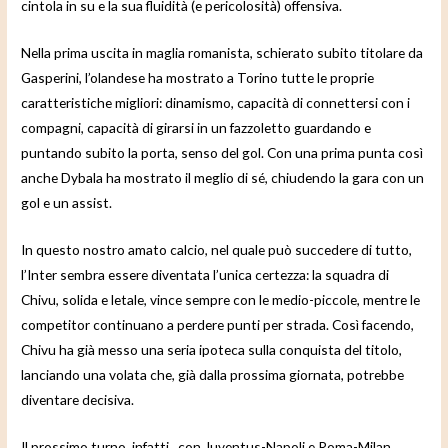
cintola in su e la sua fluidità (e pericolosità) offensiva.
Nella prima uscita in maglia romanista, schierato subito titolare da
Gasperini, l’olandese ha mostrato a Torino tutte le proprie
caratteristiche migliori: dinamismo, capacità di connettersi con i
compagni, capacità di girarsi in un fazzoletto guardando e
puntando subito la porta, senso del gol. Con una prima punta così
anche Dybala ha mostrato il meglio di sé, chiudendo la gara con un
gol e un assist.
In questo nostro amato calcio, nel quale può succedere di tutto,
l’Inter sembra essere diventata l’unica certezza: la squadra di
Chivu, solida e letale, vince sempre con le medio-piccole, mentre le
competitor continuano a perdere punti per strada. Così facendo,
Chivu ha già messo una seria ipoteca sulla conquista del titolo,
lanciando una volata che, già dalla prossima giornata, potrebbe
diventare decisiva.
Il prossimo turno, infatti, con Juventus-Napoli e Roma-Milan,