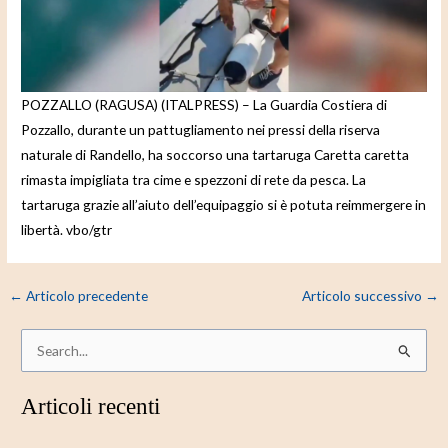
e
o
POZZALLO (RAGUSA) (ITALPRESS) – La Guardia Costiera di
Pozzallo, durante un pattugliamento nei pressi della riserva
naturale di Randello, ha soccorso una tartaruga Caretta caretta
rimasta impigliata tra cime e spezzoni di rete da pesca. La
tartaruga grazie all’aiuto dell’equipaggio si è potuta reimmergere in
libertà. vbo/gtr
←
Articolo precedente
Articolo successivo
→
C
e
Articoli recenti
r
c