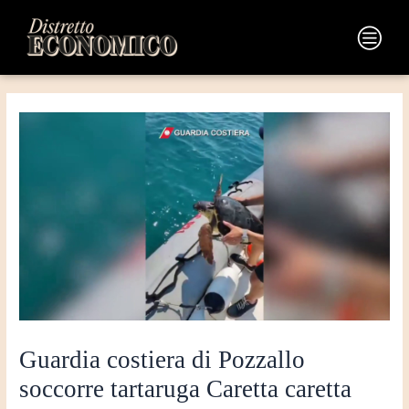
Vai
Navigazione
al
articoli
Main
contenuto
Menu
Guardia costiera di Pozzallo
soccorre tartaruga Caretta caretta