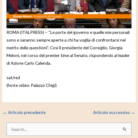
e
o
ROMA (ITALPRESS) – “Le porte del governo e quelle mie personali
sono e saranno sempre aperte a chi ha voglia di confrontarsi nel
merito delle questioni”. Così il presidente del Consiglio, Giorgia
Meloni, nel corso del premier time al Senato, rispondendo al leader
di Azione Carlo Calenda.
sat/red
(fonte video: Palazzo Chigi)
←
Articolo precedente
Articolo successivo
→
C