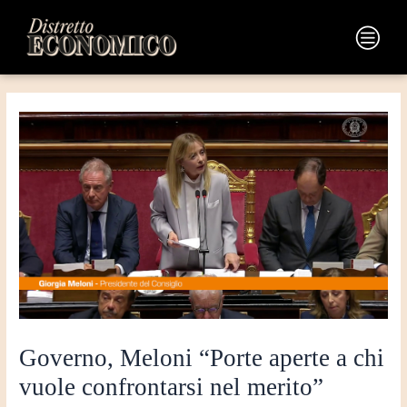
Vai
Navigazione
al
articoli
Main
contenuto
Menu
Governo, Meloni “Porte aperte a chi
vuole confrontarsi nel merito”