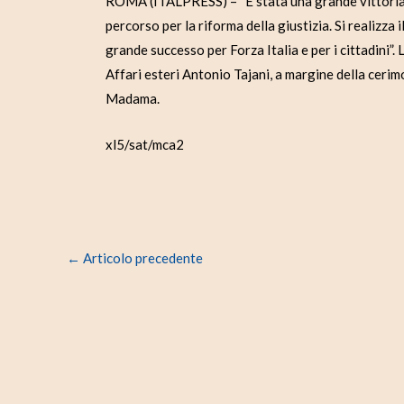
ROMA (ITALPRESS) – “È stata una grande vittoria. 
percorso per la riforma della giustizia. Si realizza
grande successo per Forza Italia e per i cittadini”. 
Affari esteri Antonio Tajani, a margine della cerim
Madama.
xl5/sat/mca2
←
Articolo precedente