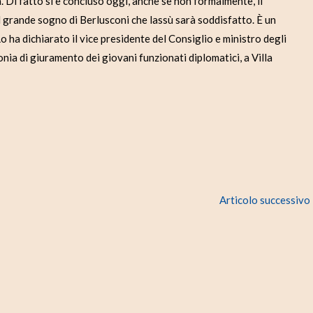
Di fatto si è concluso oggi, anche se non formalmente, il
 il grande sogno di Berlusconi che lassù sarà soddisfatto. È un
Lo ha dichiarato il vice presidente del Consiglio e ministro degli
onia di giuramento dei giovani funzionati diplomatici, a Villa
Articolo successivo