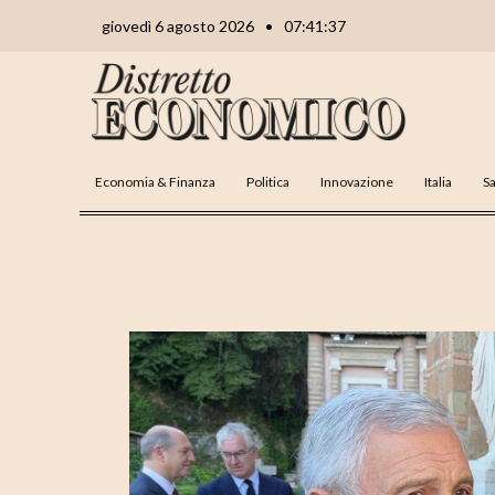
Vai
Navigazione
giovedì 6 agosto 2026
•
07:41:38
al
articoli
contenuto
Economia & Finanza
Politica
Innovazione
Italia
Sa