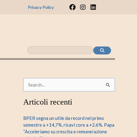
F
I
L
Privacy Policy
a
n
i
c
s
n
e
t
k
b
a
e
o
g
d
o
r
i
k
a
n
m
C
e
Articoli recenti
r
c
BPER segna un utile da record nel primo
a
semestre a +14,7%, ricavi core a +2.6%. Papa
“Acceleriamo su crescita e remunerazione
: