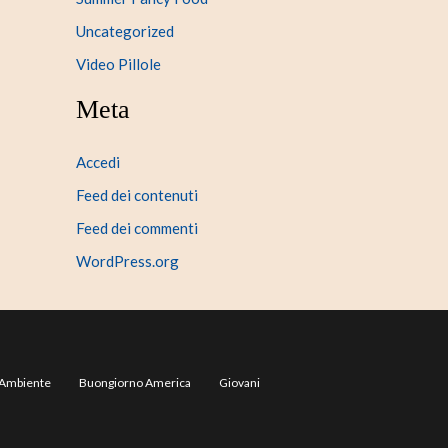
Uncategorized
Video Pillole
Meta
Accedi
Feed dei contenuti
Feed dei commenti
WordPress.org
Ambiente
Buongiorno America
Giovani