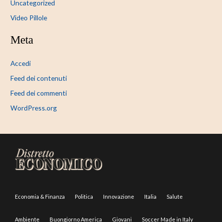
Uncategorized
Video Pillole
Meta
Accedi
Feed dei contenuti
Feed dei commenti
WordPress.org
Economia & Finanza
Politica
Innovazione
Italia
Salute
Ambiente
Buongiorno America
Giovani
Soccer Made in Italy