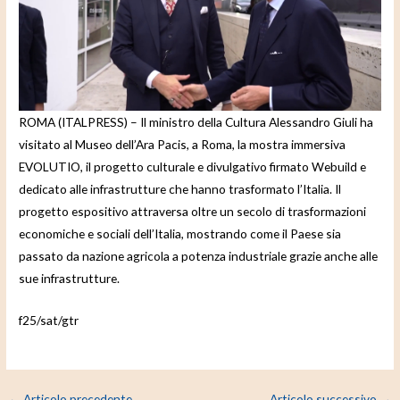
d
e
o
ROMA (ITALPRESS) – Il ministro della Cultura Alessandro Giuli ha
visitato al Museo dell’Ara Pacis, a Roma, la mostra immersiva
EVOLUTIO, il progetto culturale e divulgativo firmato Webuild e
dedicato alle infrastrutture che hanno trasformato l’Italia. Il
progetto espositivo attraversa oltre un secolo di trasformazioni
economiche e sociali dell’Italia, mostrando come il Paese sia
passato da nazione agricola a potenza industriale grazie anche alle
sue infrastrutture.
f25/sat/gtr
←
Articolo precedente
Articolo successivo
→