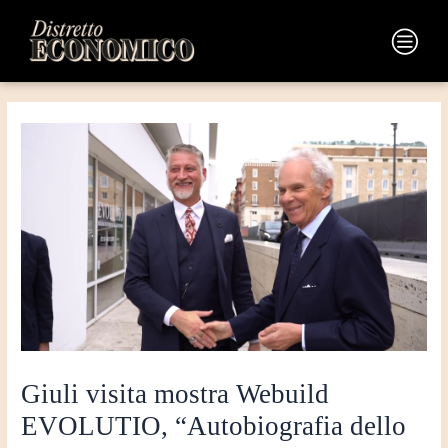
Vai
Navigazione
al
articoli
Main
contenuto
Menu
Giuli visita mostra Webuild
EVOLUTIO, “Autobiografia dello