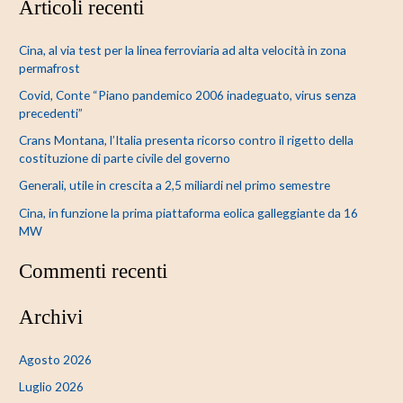
Articoli recenti
r
c
Cina, al via test per la linea ferroviaria ad alta velocità in zona
a
permafrost
:
Covid, Conte “Piano pandemico 2006 inadeguato, virus senza
precedenti”
Crans Montana, l’Italia presenta ricorso contro il rigetto della
costituzione di parte civile del governo
Generali, utile in crescita a 2,5 miliardi nel primo semestre
Cina, in funzione la prima piattaforma eolica galleggiante da 16
MW
Commenti recenti
Archivi
Agosto 2026
Luglio 2026