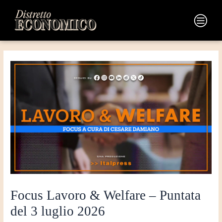
Vai
Navigazione
al
articoli
Main
contenuto
Menu
Focus Lavoro & Welfare – Puntata
del 3 luglio 2026