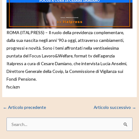
e
o
ROMA (ITALPRESS) – Il ruolo della previdenza complementare,
dalla sua nascita negli anni ’90 a oggi, attraverso cambiamenti,
progressi e novità. Sono i temi affrontati nella ventiseiesima
puntata del Focus Lavoro&Welfare, format tv dell’agenzia
Italpress a cura di Cesare Damiano, che intervista Lucia Anselmi,
Direttore Generale della Covip, la Commissione di Vigilanza sui
Fondi Pensione.
fsc/azn
←
Articolo precedente
Articolo successivo
→
C
e