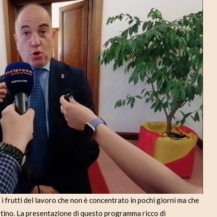
d
e
o
rutti del lavoro che non è concentrato in pochi giorni ma che
stino. La presentazione di questo programma ricco di