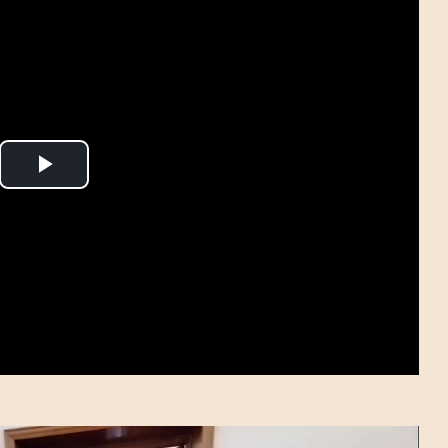
P
l
a
y
V
i