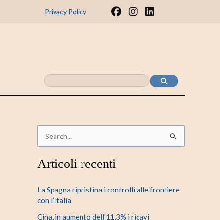
F
I
L
Privacy Policy
a
n
i
c
s
n
e
t
k
b
a
e
o
g
d
o
r
i
k
a
n
m
C
e
Articoli recenti
r
c
La Spagna ripristina i controlli alle frontiere
a
con l’Italia
:
Cina, in aumento dell’11,3% i ricavi