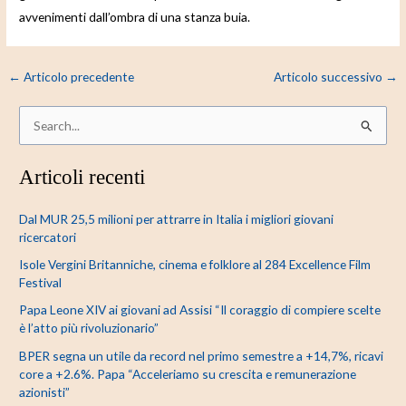
avvenimenti dall’ombra di una stanza buia.
←
Articolo precedente
Articolo successivo
→
C
e
Articoli recenti
r
c
Dal MUR 25,5 milioni per attrarre in Italia i migliori giovani
a
ricercatori
:
Isole Vergini Britanniche, cinema e folklore al 284 Excellence Film
Festival
Papa Leone XIV ai giovani ad Assisi “Il coraggio di compiere scelte
è l’atto più rivoluzionario”
BPER segna un utile da record nel primo semestre a +14,7%, ricavi
core a +2.6%. Papa “Acceleriamo su crescita e remunerazione
azionisti”