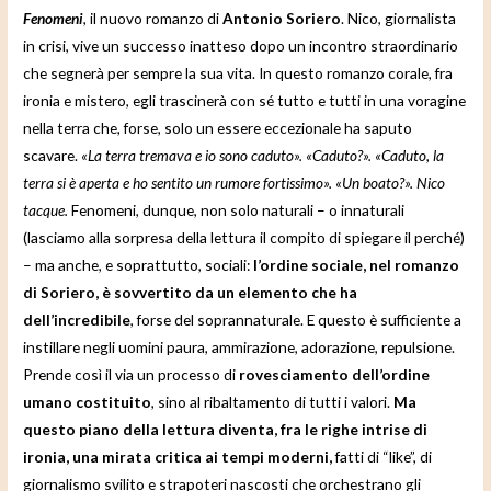
Fenomeni
, il nuovo romanzo di
Antonio Soriero
. Nico, giornalista
in crisi, vive un successo inatteso dopo un incontro straordinario
che segnerà per sempre la sua vita. In questo romanzo corale, fra
ironia e mistero, egli trascinerà con sé tutto e tutti in una voragine
nella terra che, forse, solo un essere eccezionale ha saputo
scavare.
«La terra tremava e io sono caduto». «Caduto?». «Caduto, la
terra si è aperta e ho sentito un rumore fortissimo». «Un boato?». Nico
tacque.
Fenomeni, dunque, non solo naturali – o innaturali
(lasciamo alla sorpresa della lettura il compito di spiegare il perché)
– ma anche, e soprattutto, sociali:
l’ordine sociale, nel romanzo
di Soriero, è sovvertito da un elemento che ha
dell’incredibile
, forse del soprannaturale. E questo è sufficiente a
instillare negli uomini paura, ammirazione, adorazione, repulsione.
Prende così il via un processo di
rovesciamento dell’ordine
umano costituito
, sino al ribaltamento di tutti i valori.
Ma
questo piano della lettura diventa, fra le righe intrise di
ironia, una mirata critica ai tempi moderni,
fatti di “like”, di
giornalismo svilito e strapoteri nascosti che orchestrano gli