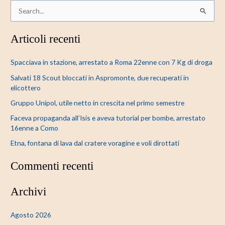
C
e
Articoli recenti
r
c
Spacciava in stazione, arrestato a Roma 22enne con 7 Kg di droga
a
Salvati 18 Scout bloccati in Aspromonte, due recuperati in
:
elicottero
Gruppo Unipol, utile netto in crescita nel primo semestre
Faceva propaganda all’Isis e aveva tutorial per bombe, arrestato
16enne a Como
Etna, fontana di lava dal cratere voragine e voli dirottati
Commenti recenti
Archivi
Agosto 2026