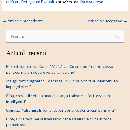
di Kean, Retegui ed Esposito
proviene da
IlNewyorkese
.
←
Articolo precedente
Articolo successivo
→
C
e
Articoli recenti
r
c
Meloni risponde a Conte “Verità sul Covid non è un processo
a
politico, ma un dovere verso la nazione”
:
Inaugurato traghetto Costanza I di Sicilia, Schifani “Mantenuto
impegni presi”
Cina, cresce il settore macchinari, a trainare le “attrezzature
intelligenti”
Comazzi “Gli animali non si abbandonano, denunciate chi lo fa”
Cina, al via test per la linea ferroviaria ad alta velocità in zona
permafrost