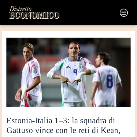
Vai
Navigazione
al
articoli
Main
contenuto
Menu
Estonia-Italia 1–3: la squadra di
Gattuso vince con le reti di Kean,