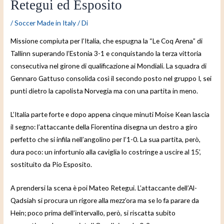
Retegui ed Esposito
/
Soccer Made in Italy
/ Di
Missione compiuta per l’Italia, che espugna la “Le Coq Arena” di
Tallinn superando l’Estonia 3-1 e conquistando la terza vittoria
consecutiva nel girone di qualificazione ai Mondiali. La squadra di
Gennaro Gattuso consolida così il secondo posto nel gruppo I, sei
punti dietro la capolista Norvegia ma con una partita in meno.
L’Italia parte forte e dopo appena cinque minuti Moise Kean lascia
il segno: l’attaccante della Fiorentina disegna un destro a giro
perfetto che si infila nell’angolino per l’1-0. La sua partita, però,
dura poco: un infortunio alla caviglia lo costringe a uscire al 15’,
sostituito da Pio Esposito.
A prendersi la scena è poi Mateo Retegui. L’attaccante dell’Al-
Qadsiah si procura un rigore alla mezz’ora ma se lo fa parare da
Hein; poco prima dell’intervallo, però, si riscatta subito