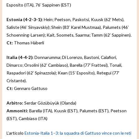
Esposito (ITA), 76’ Sappinen (EST)
Estonia (4-2-3-1):
Hein; Peetson, Paskotsi, Kuusk (62’ Mets),
Saliste (46’ Sinyavskiy); Shein (83’ Karel Mustmaa), Palumets (46’
Schoenning-Larsen); Kait, Soomets, Saarma; Tamm (62’ Sappinen).
Ct:
Thomas Häberli
Italia (4-4-2):
Donnarumma; Di Lorenzo, Bastoni, Calafiori,
Dimarco; Orsolini (62’ Cambiaso), Barella (77’ Frattesi), Tonali,
Raspadori (62’ Spinazzola); Kean (15’ Esposito), Retegui (77’
Cristante).
Ct:
Gennaro Gattuso
Arbitro:
Serdar Gözübüyük (Olanda)
Ammoniti:
Barella (ITA), Kuusk (EST), Palumets (EST), Peetson
(EST), Cambiaso (ITA)
L’articolo
Estonia-Italia 1–3: la squadra di Gattuso vince con le reti