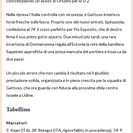
concretizzando un assist di Orsolini per lo 0-2.
Nella ripresa l’Italia controlla con sicurezza, e Gattuso inserisce
forze fresche sulle fasce. Proprio uno dei nuovi entrati, Spinazzola,
confeziona al 74’ il cross perfetto per Pio Esposito, che di destro
firma il suo primo gol in azzurro. Due minuti più tardi, una rara
incertezza di Donnarumma regala all’Estonia la rete della bandiera:
Sappinen approfitta di una presa mancata del portiere e insacca da
due passi.
Un piccolo errore che non cambia il risultato né il giudizio:
prestazione solida, organizzata e in piena crescita per la squadra di
Gattuso, che ora guarda con fiducia alla prossima sfida contro
Israele a Udine.
Tabellino
Marcatori:
5’ Kean (ITA), 38’ Retegui (ITA, rigore fallito in precedenza), 74’ P.