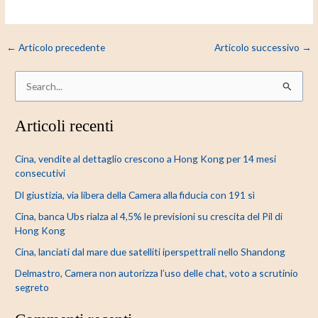
←
Articolo precedente
Articolo successivo
→
C
e
Articoli recenti
r
c
Cina, vendite al dettaglio crescono a Hong Kong per 14 mesi
a
consecutivi
:
Dl giustizia, via libera della Camera alla fiducia con 191 sì
Cina, banca Ubs rialza al 4,5% le previsioni su crescita del Pil di
Hong Kong
Cina, lanciati dal mare due satelliti iperspettrali nello Shandong
Delmastro, Camera non autorizza l’uso delle chat, voto a scrutinio
segreto