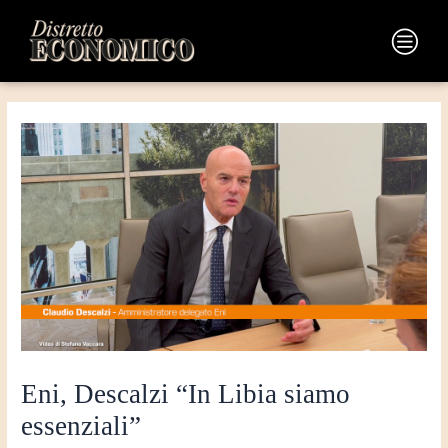
Vai
Navigazione
al
articoli
Main
contenuto
Menu
Eni, Descalzi “In Libia siamo
essenziali”