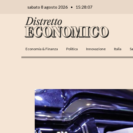
Vai
Navigazione
sabato 8 agosto 2026
•
15:28:08
al
articoli
contenuto
Economia & Finanza
Politica
Innovazione
Italia
Sa