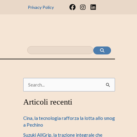
F
I
L
Privacy Policy
a
n
i
c
s
n
e
t
k
b
a
e
o
g
d
o
r
i
k
a
n
m
C
e
Articoli recenti
r
c
Cina, la tecnologia rafforza la lotta allo smog
a
a Pechino
:
Suzuki AllGrip, la trazione integrale che