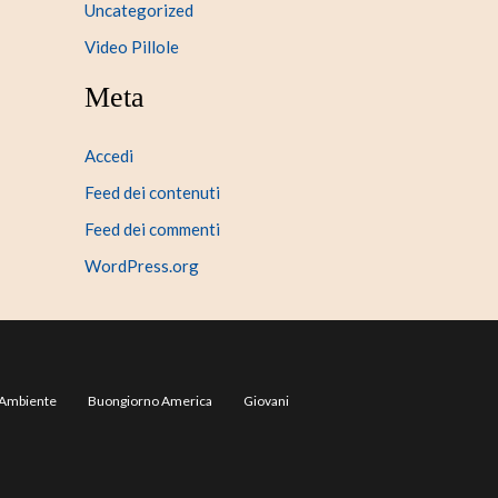
Uncategorized
Video Pillole
Meta
Accedi
Feed dei contenuti
Feed dei commenti
WordPress.org
Ambiente
Buongiorno America
Giovani