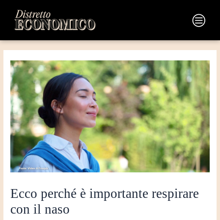
Vai
Navigazione
al
articoli
Main
contenuto
Menu
Ecco perché è importante respirare
con il naso