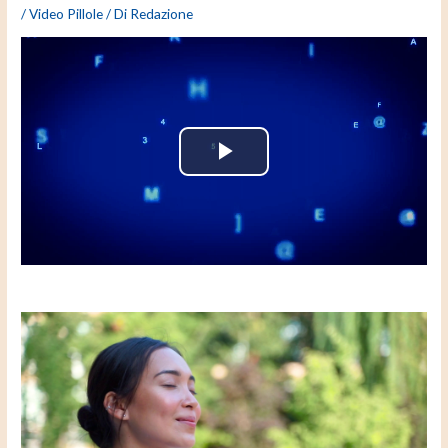
/
Video Pillole
/ Di
Redazione
P
l
a
y
V
i
d