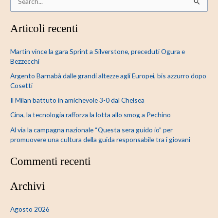
C
e
Articoli recenti
r
c
Martin vince la gara Sprint a Silverstone, preceduti Ogura e
a
Bezzecchi
:
Argento Barnabà dalle grandi altezze agli Europei, bis azzurro dopo
Cosetti
Il Milan battuto in amichevole 3-0 dal Chelsea
Cina, la tecnologia rafforza la lotta allo smog a Pechino
Al via la campagna nazionale “Questa sera guido io” per
promuovere una cultura della guida responsabile tra i giovani
Commenti recenti
Archivi
Agosto 2026