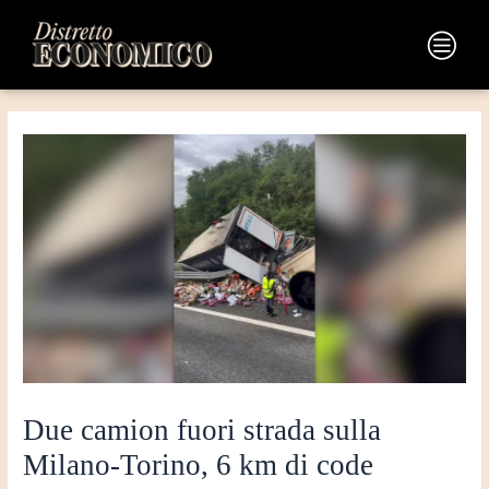
Vai
Navigazione
al
articoli
Main
contenuto
Menu
Due camion fuori strada sulla
Milano-Torino, 6 km di code