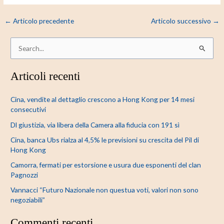
←
Articolo precedente
Articolo successivo
→
C
e
Articoli recenti
r
c
Cina, vendite al dettaglio crescono a Hong Kong per 14 mesi
a
consecutivi
:
Dl giustizia, via libera della Camera alla fiducia con 191 sì
Cina, banca Ubs rialza al 4,5% le previsioni su crescita del Pil di
Hong Kong
Camorra, fermati per estorsione e usura due esponenti del clan
Pagnozzi
Vannacci “Futuro Nazionale non questua voti, valori non sono
negoziabili”
Commenti recenti