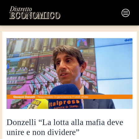
Vai
Navigazione
al
articoli
Main
contenuto
Menu
Donzelli “La lotta alla mafia deve
unire e non dividere”