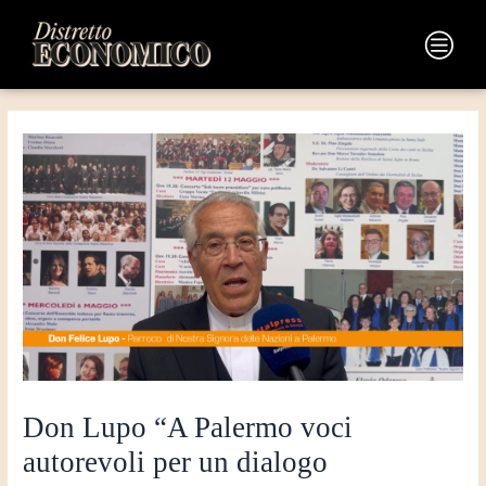
Vai
Navigazione
al
articoli
Main
contenuto
Menu
Don Lupo “A Palermo voci
autorevoli per un dialogo