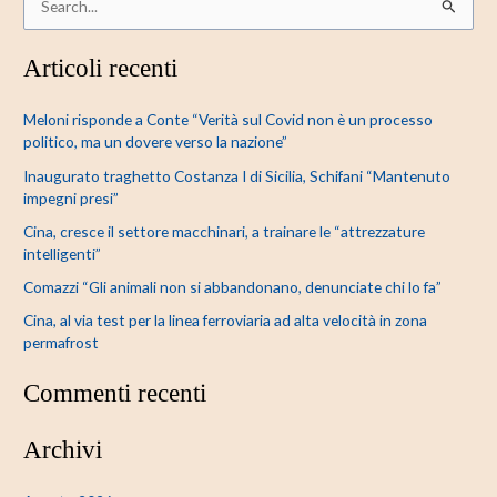
C
e
Articoli recenti
r
c
Meloni risponde a Conte “Verità sul Covid non è un processo
a
politico, ma un dovere verso la nazione”
:
Inaugurato traghetto Costanza I di Sicilia, Schifani “Mantenuto
impegni presi”
Cina, cresce il settore macchinari, a trainare le “attrezzature
intelligenti”
Comazzi “Gli animali non si abbandonano, denunciate chi lo fa”
Cina, al via test per la linea ferroviaria ad alta velocità in zona
permafrost
Commenti recenti
Archivi