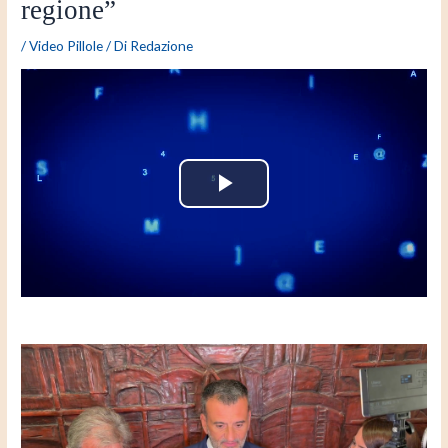
regione”
/
Video Pillole
/ Di
Redazione
P
l
a
y
V
i