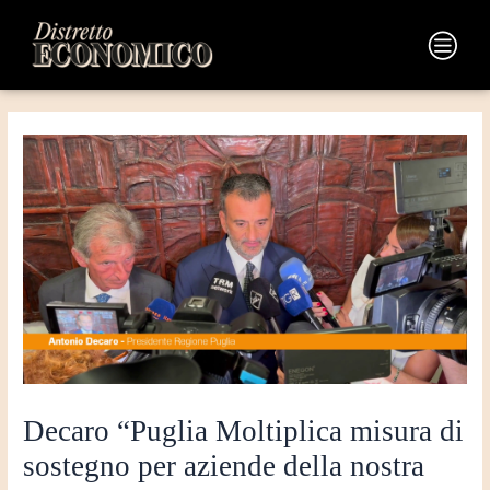
Vai
Navigazione
al
articoli
Main
contenuto
Menu
Decaro “Puglia Moltiplica misura di
sostegno per aziende della nostra