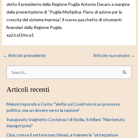
detto il presidente della Regione Puglia Antonio Decaro a margine
della presentazione di “Puglia Moltiplica: Piano di azione per la
crescita del sistema impresa”, il nuovo pacchetto di strumenti
finanziari della Regione Puglia.
xa2/col3/mca1
←
Articolo precedente
Articolo successivo
→
C
e
Articoli recenti
r
c
Meloni risponde a Conte “Verità sul Covid non è un processo
a
politico, ma un dovere verso la nazione”
:
Inaugurato traghetto Costanza I di Sicilia, Schifani “Mantenuto
impegni presi”
Cina, cresce il settore macchinari, a trainare le “attrezzature