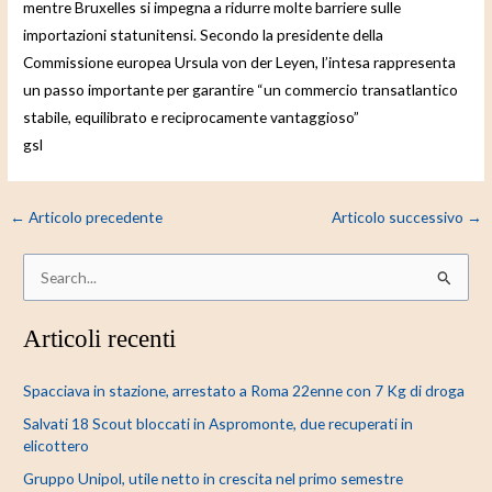
mentre Bruxelles si impegna a ridurre molte barriere sulle
importazioni statunitensi. Secondo la presidente della
Commissione europea Ursula von der Leyen, l’intesa rappresenta
un passo importante per garantire “un commercio transatlantico
stabile, equilibrato e reciprocamente vantaggioso”
gsl
←
Articolo precedente
Articolo successivo
→
C
e
Articoli recenti
r
c
Spacciava in stazione, arrestato a Roma 22enne con 7 Kg di droga
a
Salvati 18 Scout bloccati in Aspromonte, due recuperati in
:
elicottero
Gruppo Unipol, utile netto in crescita nel primo semestre