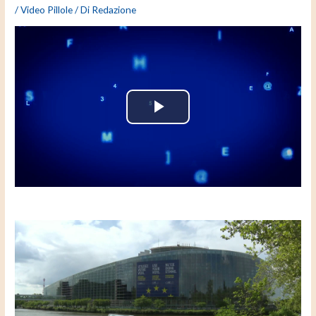
/
Video Pillole
/ Di
Redazione
P
l
a
y
V
i
d