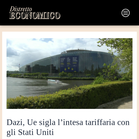
Vai
Navigazione
al
articoli
Main
contenuto
Menu
Dazi, Ue sigla l’intesa tariffaria con
gli Stati Uniti