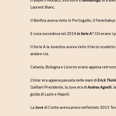
Il Bayern Monaco, vincitore in
Bundesliga
, era all
Laurent Blanc.
Il Benfica aveva vinto in Portogallo, il Fenerbahçe 
E cosa succedeva nel 2014
in Serie A
? Chi erano i 
Il Serie A la Juventus aveva vinto il terzo scudetto
andare via.
Catania, Bologna e Livorno erano appena retrocess
L’Inter era appena passata nelle mani di
Erick Thohi
Galliani Presidente, la Juve era di
Andrea Agnelli
, 
guida di Lazio e Napoli.
La
Juve
di Conte aveva preso nell’estate 2013 Tev