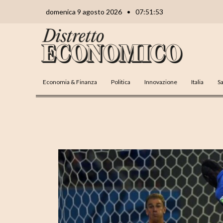
Vai
Navigazione
domenica 9 agosto 2026
•
07:51:54
al
articoli
contenuto
Economia & Finanza
Politica
Innovazione
Italia
Sa