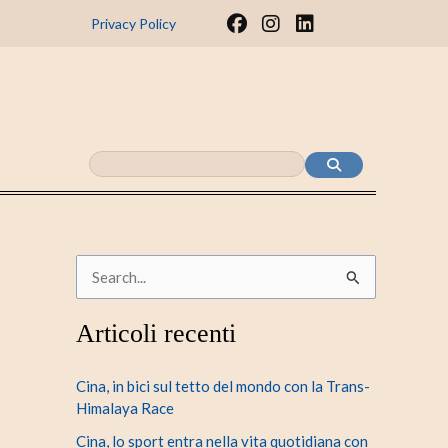
F
I
L
Privacy Policy
a
n
i
c
s
n
e
t
k
b
a
e
o
g
d
o
r
i
k
a
n
m
C
e
Articoli recenti
r
c
Cina, in bici sul tetto del mondo con la Trans-
a
Himalaya Race
:
Cina, lo sport entra nella vita quotidiana con