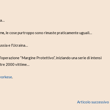
fa…
re,
le cose purtroppo sono rimaste praticamente uguali…
ussia e l’Ucraina…
 l’operazione “Margine Protettivo”, iniziando una serie di intensi
ltre 2000 vittime…
yorkese
.
Articolo successivo