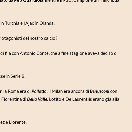
enato da
Pep Guardiola
, mentre il PSG, Campione di Francia, da
in Turchia e l’Ajax in Olanda.
protagonisti del nostro calcio?
 di fila con Antonio Conte, che a fine stagione aveva deciso di
e in Serie B.
r
, la Roma era di
Pallotta
, il Milan era ancora di
Berlusconi
con
la Fiorentina di
Della Valle
. Lotito e De Laurentiis erano già alla
ez e Llorente.