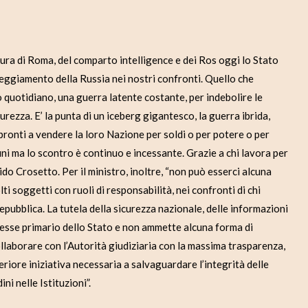
a di Roma, del comparto intelligence e dei Ros oggi lo Stato
tteggiamento della Russia nei nostri confronti. Quello che
do quotidiano, una guerra latente costante, per indebolire le
curezza. E’ la punta di un iceberg gigantesco, la guerra ibrida,
 pronti a vendere la loro Nazione per soldi o per potere o per
ni ma lo scontro è continuo e incessante. Grazie a chi lavora per
uido Crosetto. Per il ministro, inoltre, “non può esserci alcuna
 soggetti con ruoli di responsabilità, nei confronti di chi
pubblica. La tutela della sicurezza nazionale, delle informazioni
eresse primario dello Stato e non ammette alcuna forma di
laborare con l’Autorità giudiziaria con la massima trasparenza,
eriore iniziativa necessaria a salvaguardare l’integrità delle
ni nelle Istituzioni”.