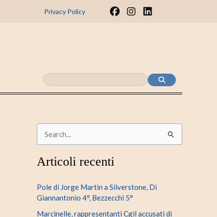
F
I
L
Privacy Policy
a
n
i
c
s
n
e
t
k
b
a
e
o
g
d
o
r
i
k
a
n
m
C
e
Articoli recenti
r
c
Pole di Jorge Martin a Silverstone, Di
a
Giannantonio 4°, Bezzecchi 5°
:
Marcinelle, rappresentanti Cgil accusati di