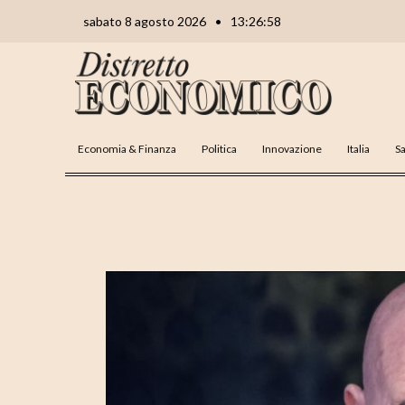
Vai
Navigazione
sabato 8 agosto 2026
•
13:26:59
al
articoli
contenuto
Economia & Finanza
Politica
Innovazione
Italia
Sa