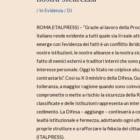
/
In Evidenza
/ Di
ROMA (ITALPRESS) – “Grazie al lavoro della Procur
italiano rende evidente a tutti quale sia il reale a
emerge con l’evidenza dei fatti è un conflitto ibri
nostre istituzioni, le nostre alleanze e la nostra si
fatto di nemici esterni e traditori interni che sono
interesse personale. Oggi lo Stato ne colpisce alcu
contrastarlo”. Così su X il ministro della Difesa, G
tolleranza, a maggior ragione quando sono coinvolti
compromette o mette a rischio la sicurezza della Re
classificate e delle Istituzioni rappresenta un int
cedimento. La Difesa – aggiunge – continuerà a col
lealtà istituzionale e fermezza, adottando ogni ult
proprie strutture e a rafforzare la fiducia dei cittadi
(ITALPRESS).