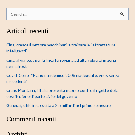
C
e
Articoli recenti
r
c
Cina, cresce il settore macchinari, a trainare le “attrezzature
a
intelligenti”
:
Cina, al via test per la linea ferroviaria ad alta velocità in zona
permafrost
Covid, Conte “Piano pandemico 2006 inadeguato, virus senza
precedenti”
Crans Montana, l’Italia presenta ricorso contro il rigetto della
costituzione di parte civile del governo
Generali, utile in crescita a 2,5 miliardi nel primo semestre
Commenti recenti
Archivi