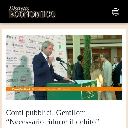
Vai
Navigazione
al
articoli
Main
contenuto
Menu
Conti pubblici, Gentiloni
“Necessario ridurre il debito”