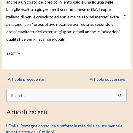
anche a un costo del credito in lento calo e una fiducia delle
famiglie risalita a giugno per il secondo mese di fila”. L’export
italiano di beni è cresciuto ad aprile ma calato nei mercati extra-UE
a maggio, con “prospettive negative per l’estate, secondo gli
ordini manifatturieri esteri in giugno; deboli anche le indicazioni
qualitative per gli scambi globali”.
sat/mrv
←
Articolo precedente
Articolo successivo
→
C
e
Articoli recenti
r
c
L’Emilia-Romagna consolida e rafforza la rete della salute mentale,
a
investimento da 40 milioni