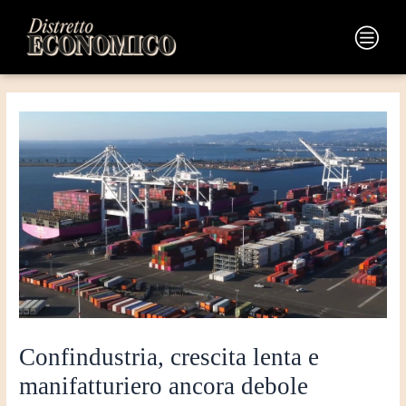
Vai
Navigazione
al
articoli
Main
contenuto
Menu
Confindustria, crescita lenta e
manifatturiero ancora debole