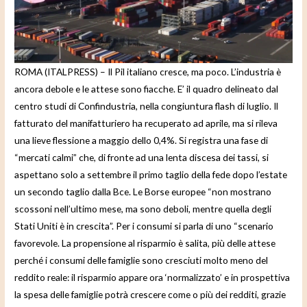
e
o
ROMA (ITALPRESS) – Il Pil italiano cresce, ma poco. L’industria è
ancora debole e le attese sono fiacche. E’ il quadro delineato dal
centro studi di Confindustria, nella congiuntura flash di luglio. Il
fatturato del manifatturiero ha recuperato ad aprile, ma si rileva
una lieve flessione a maggio dello 0,4%. Si registra una fase di
“mercati calmi” che, di fronte ad una lenta discesa dei tassi, si
aspettano solo a settembre il primo taglio della fede dopo l’estate
un secondo taglio dalla Bce. Le Borse europee “non mostrano
scossoni nell’ultimo mese, ma sono deboli, mentre quella degli
Stati Uniti è in crescita”. Per i consumi si parla di uno “scenario
favorevole. La propensione al risparmio è salita, più delle attese
perché i consumi delle famiglie sono cresciuti molto meno del
reddito reale: il risparmio appare ora ‘normalizzato’ e in prospettiva
la spesa delle famiglie potrà crescere come o più dei redditi, grazie