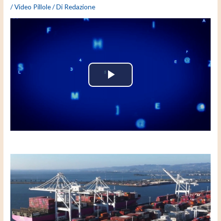
/
Video Pillole
/ Di
Redazione
P
l
a
y
V
i
d