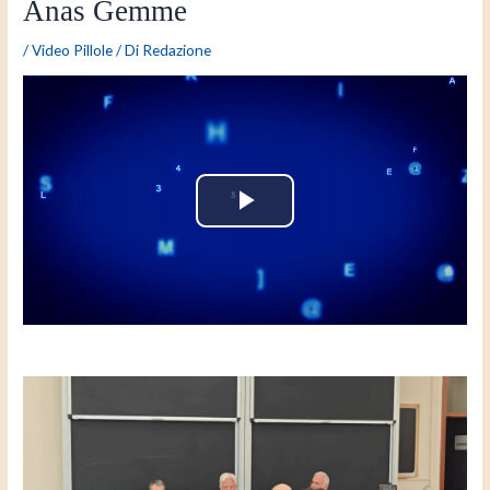
Anas Gemme
/
Video Pillole
/ Di
Redazione
P
l
a
y
V
i