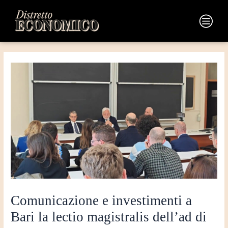
Vai
Navigazione
al
articoli
Main
contenuto
Menu
Comunicazione e investimenti a
Bari la lectio magistralis dell’ad di