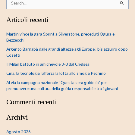
C
e
Articoli recenti
r
c
Martin vince la gara Sprint a Silverstone, preceduti Ogura e
a
Bezzecchi
:
Argento Barnabà dalle grandi altezze agli Europei, bis azzurro dopo
Cosetti
Il Milan battuto in amichevole 3-0 dal Chelsea
Cina, la tecnologia rafforza la lotta allo smog a Pechino
Al via la campagna nazionale “Questa sera guido io” per
promuovere una cultura della guida responsabile tra i giovani
Commenti recenti
Archivi
Agosto 2026