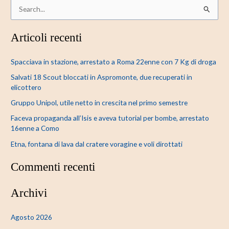
C
e
Articoli recenti
r
c
Spacciava in stazione, arrestato a Roma 22enne con 7 Kg di droga
a
Salvati 18 Scout bloccati in Aspromonte, due recuperati in
:
elicottero
Gruppo Unipol, utile netto in crescita nel primo semestre
Faceva propaganda all’Isis e aveva tutorial per bombe, arrestato
16enne a Como
Etna, fontana di lava dal cratere voragine e voli dirottati
Commenti recenti
Archivi
Agosto 2026