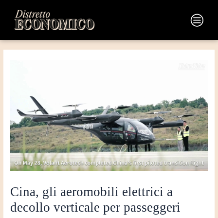
Vai
Navigazione
al
articoli
Main
contenuto
Menu
Cina, gli aeromobili elettrici a
decollo verticale per passeggeri