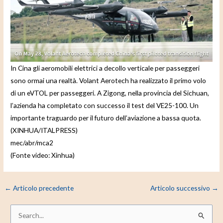
d
e
o
In Cina gli aeromobili elettrici a decollo verticale per passeggeri
sono ormai una realtà. Volant Aerotech ha realizzato il primo volo
di un eVTOL per passeggeri. A Zigong, nella provincia del Sichuan,
l’azienda ha completato con successo il test del VE25-100. Un
importante traguardo per il futuro dell’aviazione a bassa quota.
(XINHUA/ITALPRESS)
mec/abr/mca2
(Fonte video: Xinhua)
←
Articolo precedente
Articolo successivo
→
C