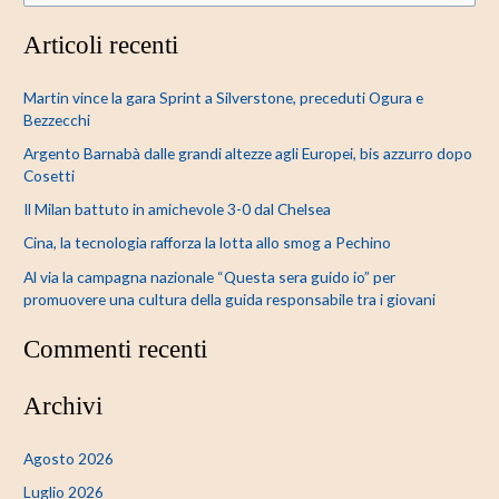
e
Articoli recenti
r
c
Martin vince la gara Sprint a Silverstone, preceduti Ogura e
a
Bezzecchi
:
Argento Barnabà dalle grandi altezze agli Europei, bis azzurro dopo
Cosetti
Il Milan battuto in amichevole 3-0 dal Chelsea
Cina, la tecnologia rafforza la lotta allo smog a Pechino
Al via la campagna nazionale “Questa sera guido io” per
promuovere una cultura della guida responsabile tra i giovani
Commenti recenti
Archivi
Agosto 2026
Luglio 2026