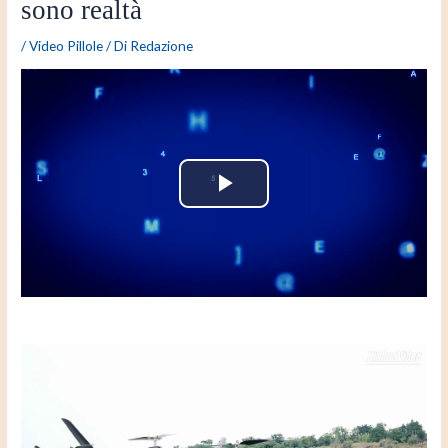
sono realtà
/
Video Pillole
/ Di
Redazione
P
l
a
y
V
i