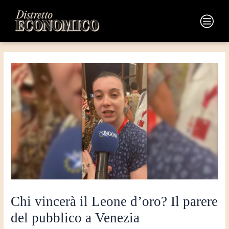
Vai
Navigazione
al
articoli
Main
contenuto
Menu
Chi vincerà il Leone d’oro? Il parere
del pubblico a Venezia