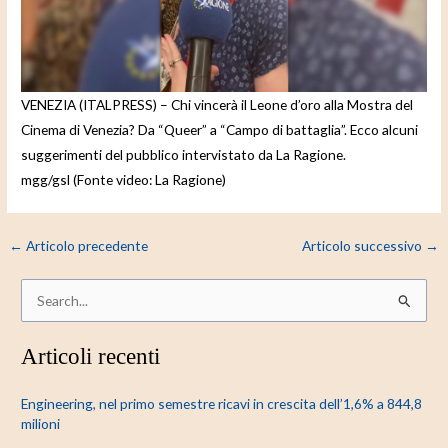
e
o
VENEZIA (ITALPRESS) – Chi vincerà il Leone d’oro alla Mostra del
Cinema di Venezia? Da “Queer” a “Campo di battaglia”. Ecco alcuni
suggerimenti del pubblico intervistato da La Ragione.
mgg/gsl (Fonte video: La Ragione)
←
Articolo precedente
Articolo successivo
→
C
e
Articoli recenti
r
c
Engineering, nel primo semestre ricavi in crescita dell’1,6% a 844,8
a
milioni
: