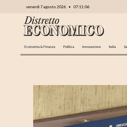
Vai
Navigazione
venerdì 7 agosto 2026
•
07:11:07
al
articoli
contenuto
Economia & Finanza
Politica
Innovazione
Italia
Sa