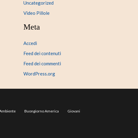
Uncategorized
Video Pillole
Meta
Accedi
Feed dei contenuti
Feed dei commenti
WordPress.org
Ambiente
Buongiorno America
Giovani