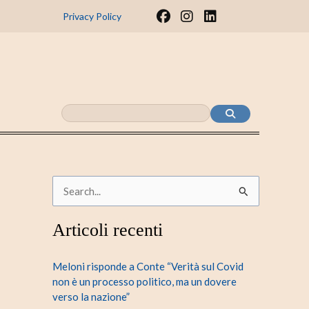
F
I
L
Privacy Policy
a
n
i
c
s
n
e
t
k
b
a
e
o
g
d
o
r
i
k
a
n
m
C
e
Articoli recenti
r
c
Meloni risponde a Conte “Verità sul Covid
a
non è un processo politico, ma un dovere
verso la nazione”
: