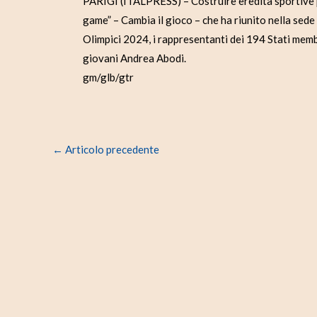
PARIGI (ITALPRESS) – Costruire eredità sportive p
game” – Cambia il gioco – che ha riunito nella sede
Olimpici 2024, i rappresentanti dei 194 Stati membri
giovani Andrea Abodi.
gm/glb/gtr
←
Articolo precedente