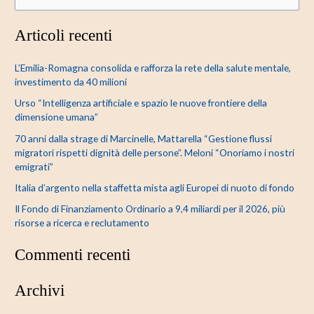
e
Articoli recenti
r
c
L’Emilia-Romagna consolida e rafforza la rete della salute mentale,
a
investimento da 40 milioni
:
Urso “Intelligenza artificiale e spazio le nuove frontiere della
dimensione umana”
70 anni dalla strage di Marcinelle, Mattarella “Gestione flussi
migratori rispetti dignità delle persone”. Meloni “Onoriamo i nostri
emigrati”
Italia d’argento nella staffetta mista agli Europei di nuoto di fondo
Il Fondo di Finanziamento Ordinario a 9,4 miliardi per il 2026, più
risorse a ricerca e reclutamento
Commenti recenti
Archivi