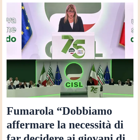
Fumarola
“Dobbiamo
affermare
la
necessità
di
far
decidere
ai
giovani
di
restare
nel
Fumarola “Dobbiamo
nostro
Paese”
affermare la necessità di
far decidere ai giovani di