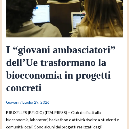
dell’Ue
trasformano
la
bioeconomia
in
progetti
concreti
I “giovani ambasciatori”
dell’Ue trasformano la
bioeconomia in progetti
concreti
Giovani
/
Luglio 29, 2026
BRUXELLES (BELGIO) (ITALPRESS) – Club dedicati alla
bioeconomia, laboratori, hackathon e attività rivolte a studenti e
comunità locali. Sono alcuni dei progetti realizzati dagli