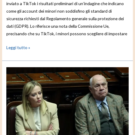
inviato a TikTok i risultati preliminari di un’indagine che indicano
come gli account dei minori non soddisfino gli standard di
sicurezza richiesti dal Regolamento generale sulla protezione dei
dati (GDPR). Lo riferisce una nota della Commissione Ue,
precisando che su TikTok, i minori possono scegliere di impostare
Leggi tutto »
Approvato
in
CdM
il
ddl
sull’impunibilità
dei
minori,
Meloni