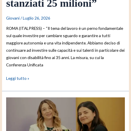
stanziati 25 milioni”
Giovani
/
Luglio 26, 2026
ROMA (ITALPRESS) – “Il tema del lavoro è un perno fondamentale
sul quale investire per cambiare sguardo e garantire a tutti
maggiore autonomia e una vita indipendente. Abbiamo deciso di
continuare ad investire sulle capacità e sui talenti in particolare dei
giovani con disabilità fino ai 35 anni. La misura, su cui la
Conferenza Unificata
Leggi tutto »
“Giovani
per
la
Salute”:
al