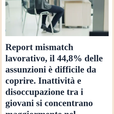
è
difficile
da
coprire.
Inattività
e
disoccupazione
Report mismatch
tra
lavorativo, il 44,8% delle
i
giovani
assunzioni è difficile da
si
concentrano
coprire. Inattività e
maggiormente
nel
disoccupazione tra i
Mezzogiorno
giovani si concentrano