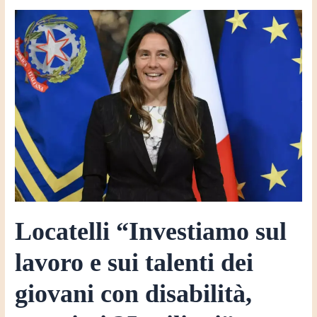
Locatelli
“Investiamo
sul
lavoro
e
sui
talenti
dei
giovani
con
disabilità,
stanziati
Locatelli “Investiamo sul
25
milioni”
lavoro e sui talenti dei
giovani con disabilità,