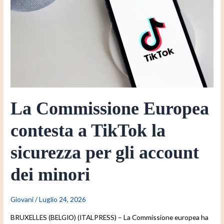
a
TikTok
la
sicurezza
per
gli
account
dei
La Commissione Europea
minori
contesta a TikTok la
sicurezza per gli account
dei minori
Giovani
/
Luglio 24, 2026
BRUXELLES (BELGIO) (ITALPRESS) – La Commissione europea ha