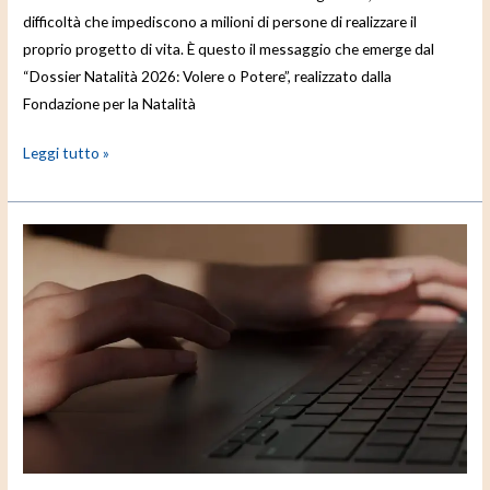
difficoltà che impediscono a milioni di persone di realizzare il
proprio progetto di vita. È questo il messaggio che emerge dal
“Dossier Natalità 2026: Volere o Potere”, realizzato dalla
Fondazione per la Natalità
Leggi tutto »
Icann,
formati
359
futuri
leader
di
internet
nell’area
Asia-
Pacifico