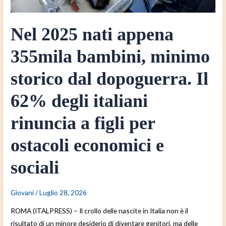
Il
62%
Nel 2025 nati appena
degli
italiani
355mila bambini, minimo
rinuncia
a
storico dal dopoguerra. Il
figli
62% degli italiani
per
ostacoli
rinuncia a figli per
economici
e
ostacoli economici e
sociali
sociali
Giovani
/
Luglio 28, 2026
ROMA (ITALPRESS) – Il crollo delle nascite in Italia non è il
risultato di un minore desiderio di diventare genitori, ma delle