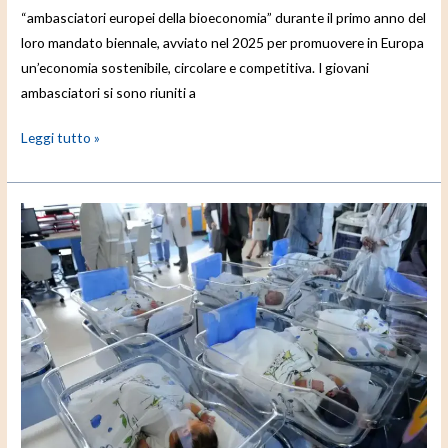
“ambasciatori europei della bioeconomia” durante il primo anno del
loro mandato biennale, avviato nel 2025 per promuovere in Europa
un’economia sostenibile, circolare e competitiva. I giovani
ambasciatori si sono riuniti a
Leggi tutto »
Nel
2025
nati
appena
355mila
bambini,
minimo
storico
dal
dopoguerra.