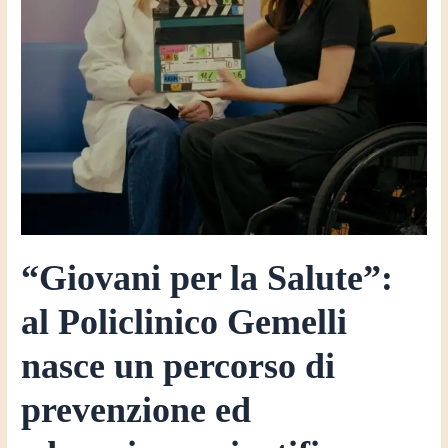
Policlinico
Gemelli
nasce
un
percorso
di
prevenzione
ed
educazione
scientifica
“Giovani per la Salute”:
al Policlinico Gemelli
nasce un percorso di
prevenzione ed