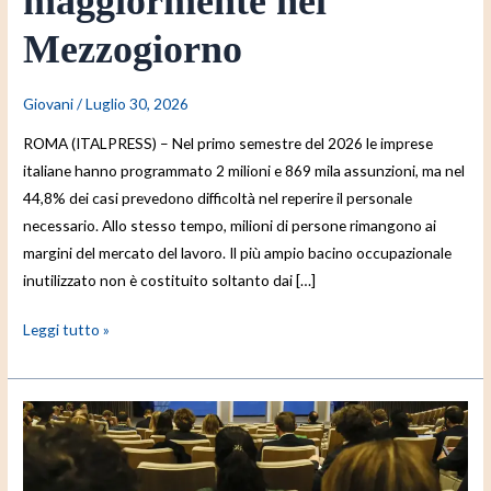
maggiormente nel
Mezzogiorno
Giovani
/
Luglio 30, 2026
ROMA (ITALPRESS) – Nel primo semestre del 2026 le imprese
italiane hanno programmato 2 milioni e 869 mila assunzioni, ma nel
44,8% dei casi prevedono difficoltà nel reperire il personale
necessario. Allo stesso tempo, milioni di persone rimangono ai
margini del mercato del lavoro. Il più ampio bacino occupazionale
inutilizzato non è costituito soltanto dai […]
Leggi tutto »
I
“giovani
ambasciatori”