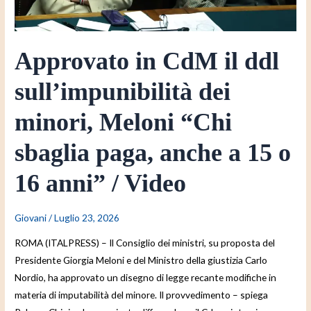
“Chi
sbaglia
paga,
Approvato in CdM il ddl
anche
a
sull’impunibilità dei
15
o
minori, Meloni “Chi
16
sbaglia paga, anche a 15 o
anni”
/
16 anni” / Video
Video
Giovani
/
Luglio 23, 2026
ROMA (ITALPRESS) – Il Consiglio dei ministri, su proposta del
Presidente Giorgia Meloni e del Ministro della giustizia Carlo
Nordio, ha approvato un disegno di legge recante modifiche in
materia di imputabilità del minore. Il provvedimento – spiega