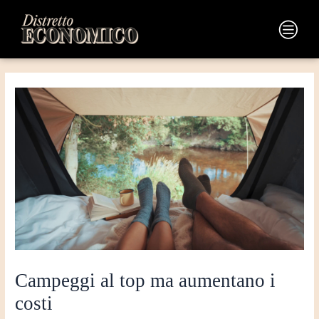
Vai
Navigazione
al
articoli
Main
contenuto
Menu
Campeggi al top ma aumentano i
costi