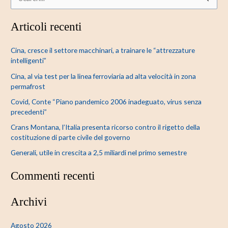
C
e
Articoli recenti
r
c
Cina, cresce il settore macchinari, a trainare le “attrezzature
a
intelligenti”
:
Cina, al via test per la linea ferroviaria ad alta velocità in zona
permafrost
Covid, Conte “Piano pandemico 2006 inadeguato, virus senza
precedenti”
Crans Montana, l’Italia presenta ricorso contro il rigetto della
costituzione di parte civile del governo
Generali, utile in crescita a 2,5 miliardi nel primo semestre
Commenti recenti
Archivi
Agosto 2026