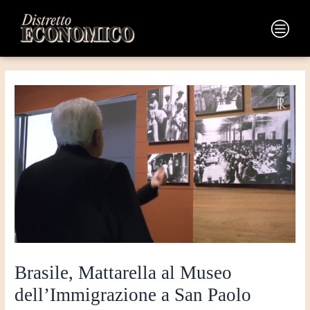
Vai
Navigazione
al
articoli
Main
contenuto
Menu
Brasile, Mattarella al Museo
dell’Immigrazione a San Paolo