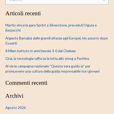
C
e
Articoli recenti
r
c
Martin vince la gara Sprint a Silverstone, preceduti Ogura e
a
Bezzecchi
:
Argento Barnabà dalle grandi altezze agli Europei, bis azzurro dopo
Cosetti
Il Milan battuto in amichevole 3-0 dal Chelsea
Cina, la tecnologia rafforza la lotta allo smog a Pechino
Al via la campagna nazionale “Questa sera guido io” per
promuovere una cultura della guida responsabile tra i giovani
Commenti recenti
Archivi
Agosto 2026