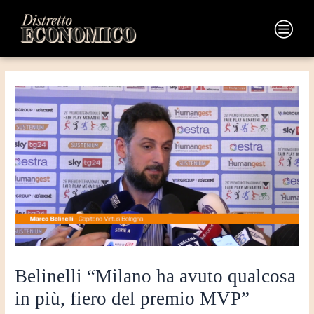
Vai
Navigazione
al
articoli
Main
contenuto
Menu
Belinelli “Milano ha avuto qualcosa
in più, fiero del premio MVP”