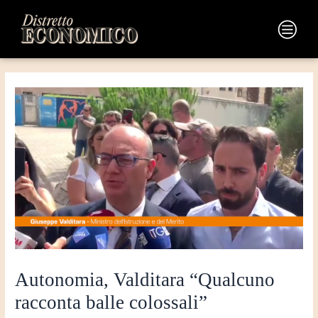
Vai
Navigazione
al
articoli
Main
contenuto
Menu
Autonomia, Valditara “Qualcuno
racconta balle colossali”