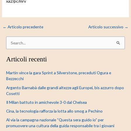
xa2/pc/mrv
←
Articolo precedente
Articolo successivo
→
C
e
Articoli recenti
r
c
Martin vince la gara Sprint a Silverstone, preceduti Ogura e
a
Bezzecchi
:
Argento Barnabà dalle grandi altezze agli Europei, bis azzurro dopo
Cosetti
Il Milan battuto in amichevole 3-0 dal Chelsea
Cina, la tecnologia rafforza la lotta allo smog a Pechino
Al via la campagna nazionale “Questa sera guido io” per
promuovere una cultura della guida responsabile tra i giovani