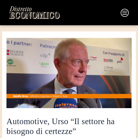
Vai
Navigazione
al
articoli
Main
contenuto
Menu
Automotive, Urso “Il settore ha
bisogno di certezze”