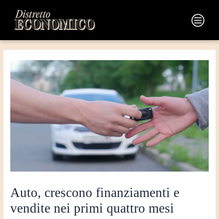
Vai
Navigazione
al
articoli
Main
contenuto
Menu
Auto, crescono finanziamenti e
vendite nei primi quattro mesi