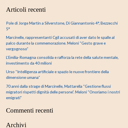
e
Articoli recenti
r
c
Pole di Jorge Martin a Silverstone, Di Giannantonio 4°, Bezzecchi
a
5°
:
Marcinelle, rappresentanti Cgil accusati di aver dato le spalle al
palco durante la commemorazione. Meloni “Gesto grave e
vergognoso”
L’Emilia-Romagna consolida e rafforza la rete della salute mentale,
investimento da 40 milioni
Urso “Intelligenza artificiale e spazio le nuove frontiere della
dimensione umana”
70 anni dalla strage di Marcinelle, Mattarella “Gestione flussi
migratori rispetti dignità delle persone”. Meloni “Onoriamo i nostri
emigrati”
Commenti recenti
Archivi