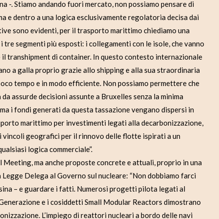
na -. Stiamo andando fuori mercato, non possiamo pensare di
ma e dentro a una logica esclusivamente regolatoria decisa dai
tive sono evidenti, per il trasporto marittimo chiediamo una
 tre segmenti più esposti: i collegamenti con le isole, che vanno
 il transhipment di container. In questo contesto internazionale
tano a galla proprio grazie allo shipping e alla sua straordinaria
 poco tempo e in modo efficiente. Non possiamo permettere che
da assurde decisioni assunte a Bruxelles senza la minima
ma i fondi generati da questa tassazione vengano dispersi in
rasporto marittimo per investimenti legati alla decarbonizzazione,
incoli geografici per il rinnovo delle flotte ispirati a un
qualsiasi logica commerciale”.
l Meeting, ma anche proposte concrete e attuali, proprio in una
 la Legge Delega al Governo sul nucleare: “Non dobbiamo farci
na – e guardare i fatti. Numerosi progetti pilota legati al
V Generazione e i cosiddetti Small Modular Reactors dimostrano
arbonizzazione. L’impiego di reattori nucleari a bordo delle navi