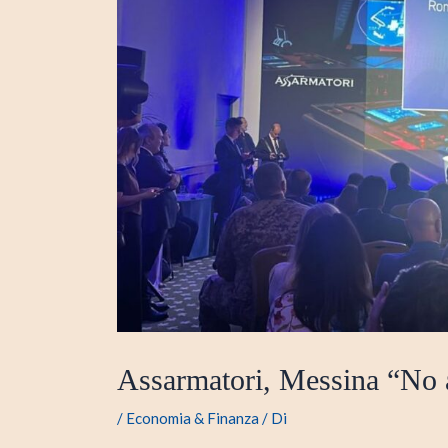
Assarmatori, Messina “No 
/
Economia & Finanza
/ Di