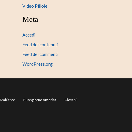
Video Pillole
Meta
Accedi
Feed dei contenuti
Feed dei commenti
WordPress.org
Ambiente
Buongiorno America
Giovani