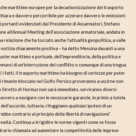
che marittime europee per la decarbonizzazione del trasporto
 chiara e davvero percorribile per azzerare davvero le emissioni:
mi portanti evidenziati dal Presidente di Assarmatori, Stefano
one all’Annual Meeting dell’associazione armatoriale, andata in
 relazione che ha toccato anche l’attualità geopolitica, a valle
na notizia chiaramente positiva – ha detto Messina davanti a una
ster marittimo e portuale, dell’imprenditoria, della politica e
 annunci di un’interruzione del conflitto o comunque di una tregua
 i fatti. Il trasporto marittimo ha bisogno di certezze per poter
vi rimaste bloccate nel Golfo Persico proveranno a uscirne non
lo Stretto di Hormuz non sarà immediato, serviranno diversi
davvero a navigare con le necessarie garanzie, in primis a tutela
 dell’accordo, tuttavia, rifuggiamo qualsiasi ipotesi di un
ebbe contrario al principio della libertà di navigazione”.
realtà. Continua a irrigidire le norme vigenti come se fosse
ntrario chiamata ad aumentare la competitività delle imprese