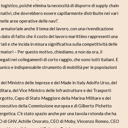
logistico, poichè elimina la necessità di disporre di supply chain
ernativi, che dovrebbero essere capillarmente distribuite nei vari
nelle aree operative delle navi”.
 armatoriale anche il tema del lavoro, con una rivendicazione
n dato di fatto che il costo del lavoro marittimo rappresenti una
iali e che incida in misura significativa sulla competitività delle
rmatori – Per questo motivo, chiediamo, e non da ora, il
iegati nei collegamenti di corto raggio, che sono tutti italiani. E
l’unico e indispensabile strumento di mobilità per le popolazioni
i del Ministro delle Imprese e del Made in Italy Adolfo Urso, del
itara, del Vice Ministro delle Infrastrutture e dei Trasporti
rgotto, Capo di Stato Maggiore della Marina Militare e dei
esecutivo della Commissione europea e di Gilberto Pichetto
nergetica. C’è stato spazio anche per una tavola rotonda che ha
CEO di GNV, Achille Onorato, CEO di Moby, Vincenzo Romeo, CEO