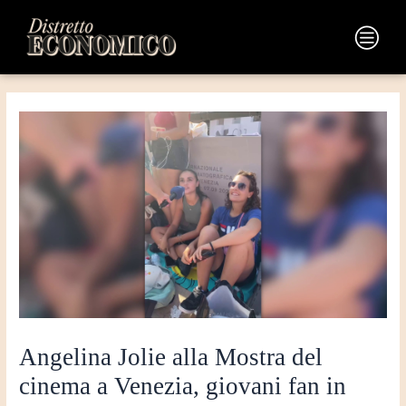
Vai
Navigazione
al
articoli
Main
contenuto
Menu
Angelina Jolie alla Mostra del
cinema a Venezia, giovani fan in