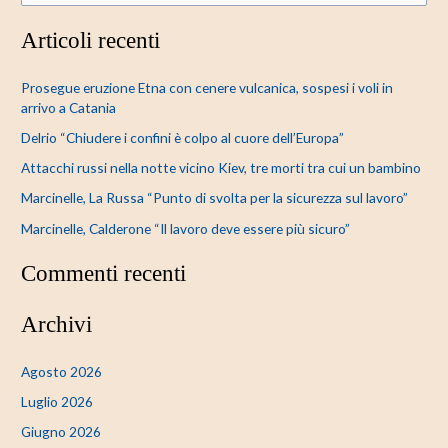
e
Articoli recenti
r
c
Prosegue eruzione Etna con cenere vulcanica, sospesi i voli in
a
arrivo a Catania
:
Delrio “Chiudere i confini è colpo al cuore dell’Europa”
Attacchi russi nella notte vicino Kiev, tre morti tra cui un bambino
Marcinelle, La Russa “Punto di svolta per la sicurezza sul lavoro”
Marcinelle, Calderone “Il lavoro deve essere più sicuro”
Commenti recenti
Archivi
Agosto 2026
Luglio 2026
Giugno 2026