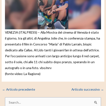
d
e
o
VENEZIA (ITALPRESS) – Alla Mostra del cinema di Venezia è stato
il giorno, tra gli altri, di Angelina Jolie che, in conferenza stampa, ha
presentato il film in Concorso “Maria” di Pablo Larrain, biopic
dedicato alla Callas. Al Lido tanti i giovani fan in attesa dell’attrice.
Per l’occasione sono arrivati con largo anticipo lungo il red carpet,
sotto il sole, chi alle 11 chi subito dopo pranzo, sperando in un
autografo o in una foto. vbo/mrv
(fonte video: La Ragione)
←
Articolo precedente
Articolo successivo
→
C