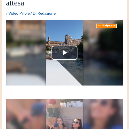
attesa
/
Video Pillole
/ Di
Redazione
P
l
a
y
V
i