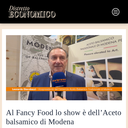
Vai
Navigazione
al
articoli
Main
contenuto
Menu
Al Fancy Food lo show è dell’Aceto
balsamico di Modena