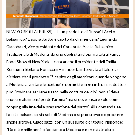
e
o
NEW YORK (ITALPRESS) – E’ un prodotto di “lusso” l’Aceto
Balsamico? E soprattutto è capito dagli americani? Leonardo
Giacobazzi, vice presidente del Consorzio Aceto Balsamico
Tradizionale di Modena, da uno degli stand più visitati al Fancy
Food Show di New York – c’era anche il presidente dell’Emilia
Romagna Stefano Bonaccini – in questa intervista a Italpress
dichiara che il prodotto “è capito dagli americani quando vengono
a Modena a visitare le acetaie” e poi mette in guardia: il prodotto si
può “rovinare se viene usato nella cottura dei cibi, non si deve
cuocere altrimenti perde l’aroma” ma si deve “usare solo come
topping alla fine della preparazione del piatto”. Alla domanda se
l’aceto balsamico sia solo di Modena o si può trovare e produrre
anche altrove, Giacobazzi, con un sussulto d’orgoglio, risponde:
“Da oltre mille anni lo facciamo a Modena e non esiste altro