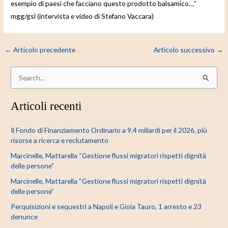
esempio di paesi che facciano questo prodotto balsamico…”
mgg/gsl (intervista e video di Stefano Vaccara)
←
Articolo precedente
Articolo successivo
→
C
e
Articoli recenti
r
c
Il Fondo di Finanziamento Ordinario a 9,4 miliardi per il 2026, più
a
risorse a ricerca e reclutamento
:
Marcinelle, Mattarella “Gestione flussi migratori rispetti dignità
delle persone”
Marcinelle, Mattarella “Gestione flussi migratori rispetti dignità
delle persone”
Perquisizioni e sequestri a Napoli e Gioia Tauro, 1 arresto e 23
denunce