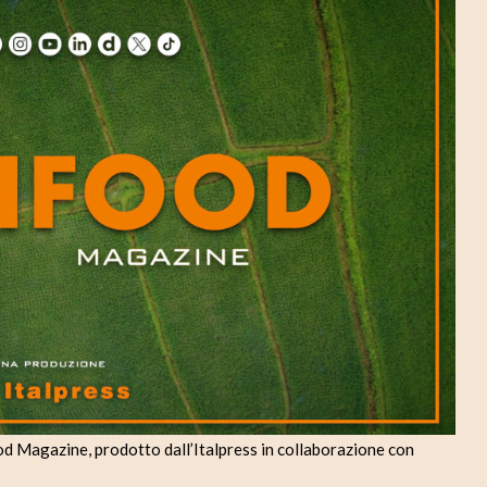
d
e
o
 Magazine, prodotto dall’Italpress in collaborazione con