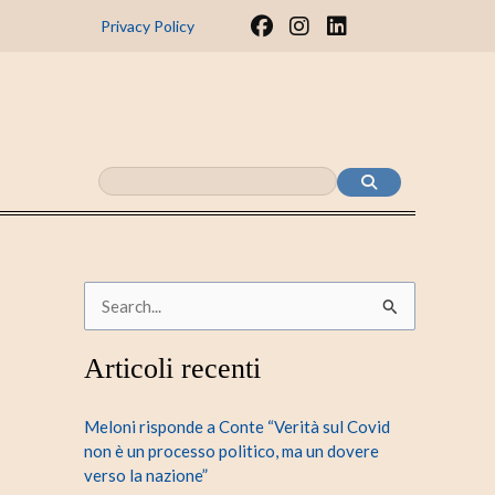
F
I
L
Privacy Policy
a
n
i
c
s
n
e
t
k
b
a
e
o
g
d
o
r
i
k
a
n
m
C
e
Articoli recenti
r
c
Meloni risponde a Conte “Verità sul Covid
a
non è un processo politico, ma un dovere
verso la nazione”
: