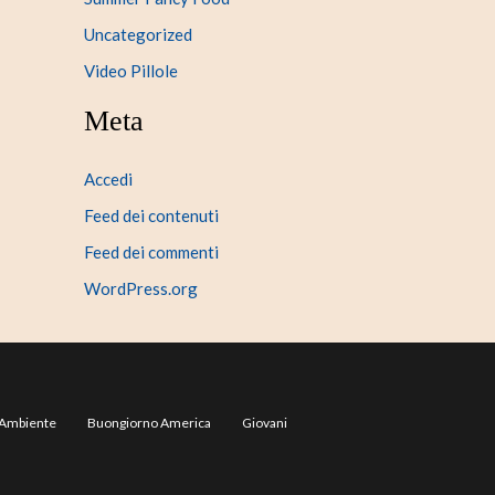
Uncategorized
Video Pillole
Meta
Accedi
Feed dei contenuti
Feed dei commenti
WordPress.org
Ambiente
Buongiorno America
Giovani