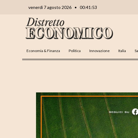
Vai
Navigazione
venerdì 7 agosto 2026
•
00:41:53
al
articoli
contenuto
Economia & Finanza
Politica
Innovazione
Italia
Sa